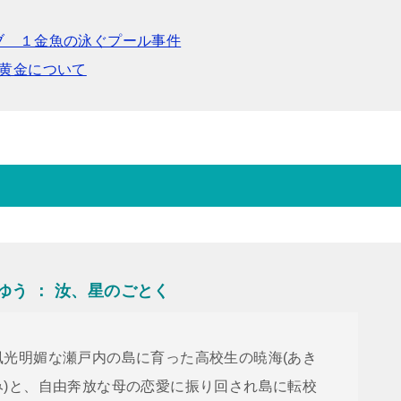
ブ １金魚の泳ぐプール事件
た黄金について
良ゆう ： 汝、星のごとく
風光明媚な瀬戸内の島に育った高校生の暁海(あき
み)と、自由奔放な母の恋愛に振り回され島に転校