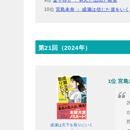
9位
金子玲介 ： 死んだ山田と教室
10位
宮島未奈 ： 成瀬は信じた道をいく
第21回（2024年）
1位 宮
成瀬は天下を取りにいく