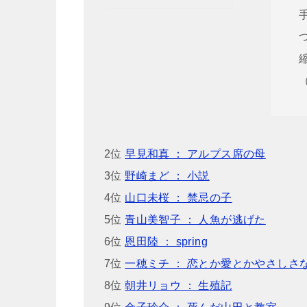
2位
早見和真 ： アルプス席の母
3位
野崎まど ： 小説
4位
山口未桜 ： 禁忌の子
5位
青山美智子 ： 人魚が逃げた
6位
恩田陸 ： spring
7位
一穂ミチ ： 恋とか愛とかやさしさ
8位
朝井リョウ ： 生殖記