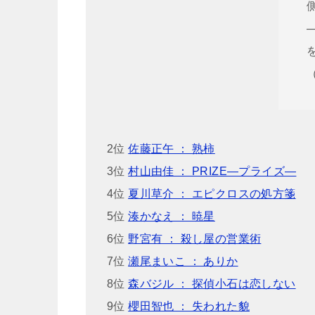
2位
佐藤正午 ： 熟柿
3位
村山由佳 ： PRIZE―プライズ―
4位
夏川草介 ： エピクロスの処方箋
5位
湊かなえ ： 暁星
6位
野宮有 ： 殺し屋の営業術
7位
瀬尾まいこ ： ありか
8位
森バジル ： 探偵小石は恋しない
9位
櫻田智也 ： 失われた貌