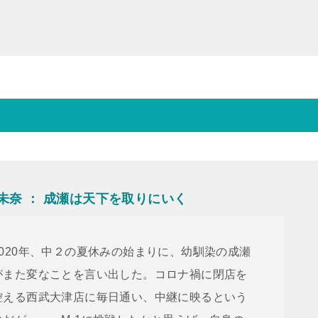
島未奈 ： 成瀬は天下を取りにいく
2020年、中２の夏休みの始まりに、幼馴染の成瀬
がまた変なことを言い出した。コロナ禍に閉店を
控える西武大津店に毎日通い、中継に映るという