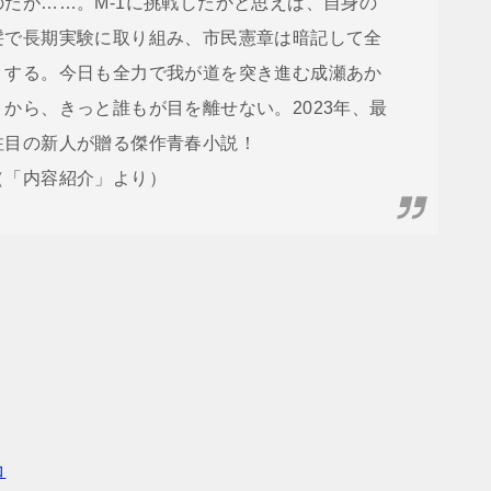
のだが……。M-1に挑戦したかと思えば、自身の
髪で長期実験に取り組み、市民憲章は暗記して全
うする。今日も全力で我が道を突き進む成瀬あか
りから、きっと誰もが目を離せない。2023年、最
注目の新人が贈る傑作青春小説！
（「内容紹介」より）
コ