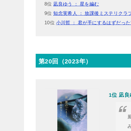
8位
凪良ゆう ： 星を編む
9位
知念実希人 ： 放課後ミステリクラ
10位
小川哲 ： 君が手にするはずだっ
第20回（2023年）
1位 凪