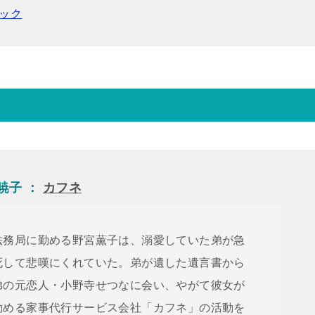
ォック
部暁子 ：
カフネ
法務局に勤める野宮薫子は、溺愛していた弟が急
死して悲嘆にくれていた。弟が遺した遺言書から
弟の元恋人・小野寺せつなに会い、やがて彼女が
勤める家事代行サービス会社「カフネ」の活動を