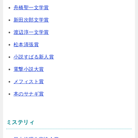
舟橋聖一文学賞
新田次郎文学賞
渡辺淳一文学賞
松本清張賞
小説すばる新人賞
電撃小説大賞
メフィスト賞
本のサナギ賞
ミステリィ