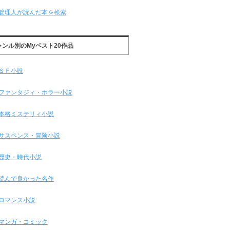
管理人が読んだ本を検索
ャンル別のMyベスト20作品
ＳＦ小説
ファンタジィ・ホラー小説
本格ミステリィ小説
サスペンス・冒険小説
歴史・時代小説
読んで良かった名作
ロマンス小説
マンガ・コミック