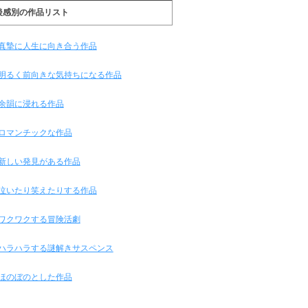
後感別の作品リスト
真摯に人生に向き合う作品
明るく前向きな気持ちになる作品
余韻に浸れる作品
ロマンチックな作品
新しい発見がある作品
泣いたり笑えたりする作品
ワクワクする冒険活劇
ハラハラする謎解きサスペンス
ほのぼのとした作品