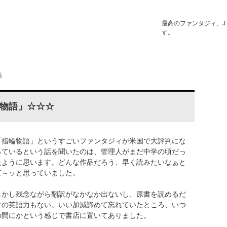
最高のファンタジィ、J
す。
語
輪物語」☆☆☆
「指輪物語」というすごいファンタジィが米国で大評判にな
っているという話を聞いたのは、管理人がまだ中学の頃だっ
たように思います。どんな作品だろう、早く読みたいなぁと
ズ～ッと思っていました。
しかし残念ながら翻訳がなかなか出ないし、原書を読めるだ
けの英語力もない。いい加減諦めて忘れていたところ、いつ
の間にかという感じで書店に置いてありました。