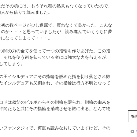
ただその頃には、もうそれ程の熱意もなくなっていたので、
他人から借りて読みました。
最初の数ページが少し退屈で、買わなくて良かった、こんな
ものか・・・と思っていましたが、読み進んでいくうちに夢
中になってしまって・・・。
つ闇の力の全てを使って一つの指輪を作りあげた。この指
、それを使う術を知っている者には強大な力を与えるが、
してしまう。
の王イシルデュアにその指輪を嵌めた指を切り落とされ敗
たイシルデュアも又倒され、その指輪は行方不明となって
ロドは叔父のビルボからその指輪を譲られ、指輪の由来を
仲間たちと共にその指輪を消滅させる旅に出る。なんて物
管
いファンタジィで、何度も読みなおしていますけど、その