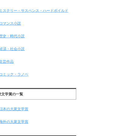
ミステリー・サスペンス・ハードボイルド
ロマンス小説
歴史・時代小説
経済・社会小説
文芸作品
コミック・ラノベ
衆文学賞の一覧
日本の大衆文学賞
海外の大衆文学賞