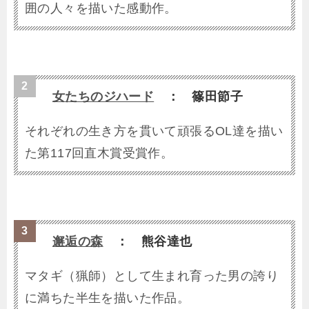
囲の人々を描いた感動作。
女たちのジハード
： 篠田節子
それぞれの生き方を貫いて頑張るOL達を描い
た第117回直木賞受賞作。
邂逅の森
： 熊谷達也
マタギ（猟師）として生まれ育った男の誇り
に満ちた半生を描いた作品。