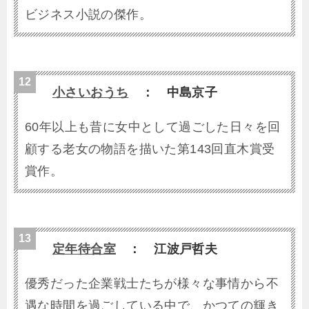
ビジネス小説の傑作。
小さいおうち
： 中島京子
60年以上も昔に女中として過ごした日々を回
顧する老女の物語を描いた第143回直木賞受
賞作。
定年待合室
： 江波戸哲夫
優秀だった企業戦士たちが様々な事情から不
遇な時間を過ごしている中で、かつての輝き