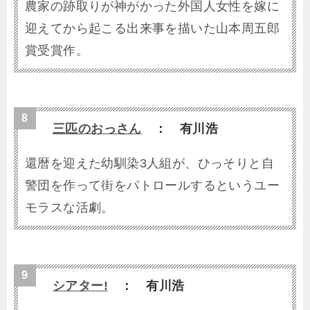
農家の跡取りが神がかった外国人女性を嫁に
迎えてから起こる出来事を描いた山本周五郎
賞受賞作。
三匹のおっさん
： 有川浩
還暦を迎えた幼馴染3人組が、ひっそりと自
警団を作って街をパトロールするというユー
モラスな活劇。
シアター!
： 有川浩