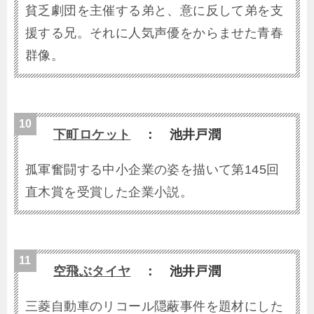
貧乏劇団を主催する弟と、意に反して弟を支
援する兄。それに人気声優をからませた青春
群像。
下町ロケット
： 池井戸潤
孤軍奮闘する中小企業の姿を描いて第145回
直木賞を受賞した企業小説。
空飛ぶタイヤ
： 池井戸潤
三菱自動車のリコール隠蔽事件を題材にした