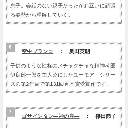
息子。会話のない親子だったがお互いに頑張
る姿勢から理解していく。
空中ブランコ
： 奥田英朗
子供のような性格のメチャクチャな精神科医
伊良部一郎を主人公にしたユーモア・シリー
ズの第2作目で第131回直木賞受賞作です。
ゴサインタン―神の座―
： 篠田節子