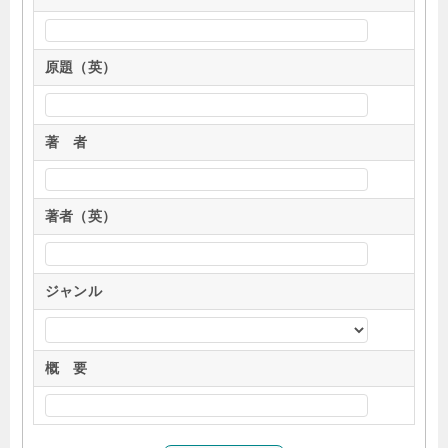
原題（英）
著 者
著者（英）
ジャンル
概 要