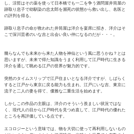
し、涼哲はその薬を使って日本橋でも一二を争う酒問屋井筒屋の
跡取り息子で幼馴染の忠太郎を瀕死の状態から救い出し、名医と
の評判を得る。
跡取り息子の命が救われた井筒屋は洋介を宴席に招き、洋介はそ
こで深川芸者のいな吉と出会い良い仲になるのだが・・・。
幾らなんでも未来から来た人物を神仙という風に思うかね？とは
思いますが、未来で得た知識をうまく利用して江戸時代に生きる
洋介を通して眺める江戸の世界が魅力的です。
突然のタイムスリップで江戸住まいとなる洋介ですが、しばらく
すると江戸から東京に戻る能力も生まれ、江戸にいな吉、東京に
流子と二人の妻を得て、優雅な二重生活を始めます。
しかしこの作品の主眼は、洋介のそういう羨ましい状況ではな
く、現代人の目から江戸時代を見つめ直して、江戸時代の優れた
ところを再評価している点です。
エコロジーという意味では、物を大切に使って再利用しないもの