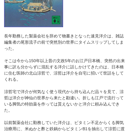
長年勤務した製薬会社を辞めて物書きとなった速見洋介は、雑誌
編集者の尾形流子の前で突然別の世界にタイムスリップしてしま
った。
そこは今から150年以上昔の文政5年のお江戸日本橋、突然の出来
事に訳も分からずに混乱する洋介に話しかけてきたのは、日本橋
に住む医師の北山涼哲で、涼哲は洋介を自宅に招いて世話をして
くれる。
涼哲宅で洋介が何気なく使う現代から持ち込んだ品々を見て、涼
哲は洋介が神仙の世界から来たと勘違い。折しも江戸で流行って
いる脚気の特効薬を作っては貰えないかと洋介に頼み込んでき
た。
以前製薬会社に勤務していた洋介は、ビタミン不足からくる脚気
治療用に、米ぬかと酢と鉄鍋からビタミンB1を抽出して涼哲に渡