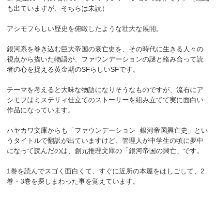
も出ていますが、そちらは未読）
アシモフらしい歴史を俯瞰したような壮大な展開。
銀河系を巻き込む巨大帝国の衰亡史を、その時代に生きる人々の
視点から描いた物語が、ファウンデーションの謎と絡み合って読
者の心を捉える黄金期のSFらしいSFです。
テーマを考えると大味な物語になりそうなものですが、流石にア
シモフはミステリィ仕立てのストーリーを組み立てて実に面白い
作品になっています。
ハヤカワ文庫からも「ファウンデーション -銀河帝国興亡史」とい
うタイトルで翻訳が出ていますけど、管理人が中学生の頃に夢中
になって読んだのは、創元推理文庫の「銀河帝国の興亡」です。
1巻を読んでスゴく面白くて、すぐに近所の本屋をはしごして、2
巻・3巻を探しまわった事を覚えています。