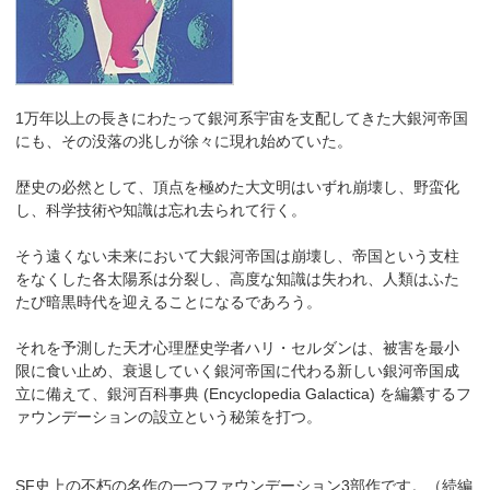
1万年以上の長きにわたって銀河系宇宙を支配してきた大銀河帝国
にも、その没落の兆しが徐々に現れ始めていた。
歴史の必然として、頂点を極めた大文明はいずれ崩壊し、野蛮化
し、科学技術や知識は忘れ去られて行く。
そう遠くない未来において大銀河帝国は崩壊し、帝国という支柱
をなくした各太陽系は分裂し、高度な知識は失われ、人類はふた
たび暗黒時代を迎えることになるであろう。
それを予測した天才心理歴史学者ハリ・セルダンは、被害を最小
限に食い止め、衰退していく銀河帝国に代わる新しい銀河帝国成
立に備えて、銀河百科事典 (Encyclopedia Galactica) を編纂するフ
ァウンデーションの設立という秘策を打つ。
SF史上の不朽の名作の一つファウンデーション3部作です。（続編