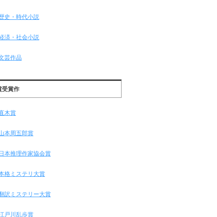
歴史・時代小説
経済・社会小説
文芸作品
賞受賞作
直木賞
山本周五郎賞
日本推理作家協会賞
本格ミステリ大賞
翻訳ミステリー大賞
江戸川乱歩賞