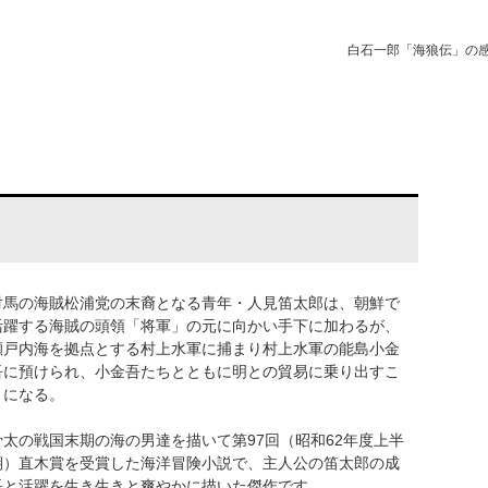
白石一郎「海狼伝」の
対馬の海賊松浦党の末裔となる青年・人見笛太郎は、朝鮮で
活躍する海賊の頭領「将軍」の元に向かい手下に加わるが、
瀬戸内海を拠点とする村上水軍に捕まり村上水軍の能島小金
吾に預けられ、小金吾たちとともに明との貿易に乗り出すこ
とになる。
骨太の戦国末期の海の男達を描いて第97回（昭和62年度上半
期）直木賞を受賞した海洋冒険小説で、主人公の笛太郎の成
長と活躍を生き生きと爽やかに描いた傑作です。