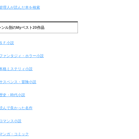
管理人が読んだ本を検索
ャンル別のMyベスト20作品
ＳＦ小説
ファンタジィ・ホラー小説
本格ミステリィ小説
サスペンス・冒険小説
歴史・時代小説
読んで良かった名作
ロマンス小説
マンガ・コミック