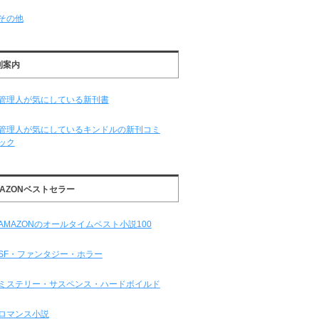
その他
刊案内
管理人が気にしている新刊書
管理人が気にしているキンドルの新刊コミ
ック
MAZONベストセラー
AMAZONのオールタイムベスト小説100
SF・ファンタジー・ホラー
ミステリー・サスペンス・ハードボイルド
ロマンス小説