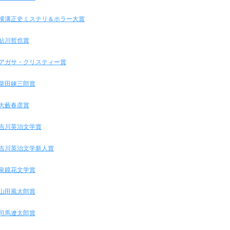
横溝正史ミステリ＆ホラー大賞
鮎川哲也賞
アガサ・クリスティー賞
柴田錬三郎賞
大藪春彦賞
吉川英治文学賞
吉川英治文学新人賞
泉鏡花文学賞
山田風太郎賞
司馬遼太郎賞