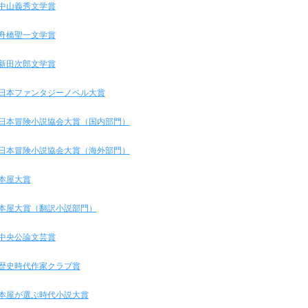
中山義秀文学賞
舟橋聖一文学賞
新田次郎文学賞
日本ファンタジーノベル大賞
日本冒険小説協会大賞（国内部門）
日本冒険小説協会大賞（海外部門）
本屋大賞
本屋大賞（翻訳小説部門）
中央公論文芸賞
歴史時代作家クラブ賞
本屋が選ぶ時代小説大賞