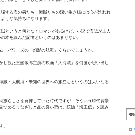
登場する海の男たち・海賊たちの潔い生き様には心が洗われ
るような気持ちになります。
海賊というと何となくロマンがあるけど、小説で海賊が主人
公の本を読んだ記憶というのはあまりない。
ム・パワーズの「幻影の航海」くらいでしょうか。
かし観た三船敏郎主演の映画「大海賊」を何度か思い出し
海賊・大航海・未知の世界への旅立ちというのは大いなる
民族らしさを発揮していた時代ですが、そういう時代背景
見つめるまなざしと品の良い恋は、続編「海王伝」を読み
管
す。