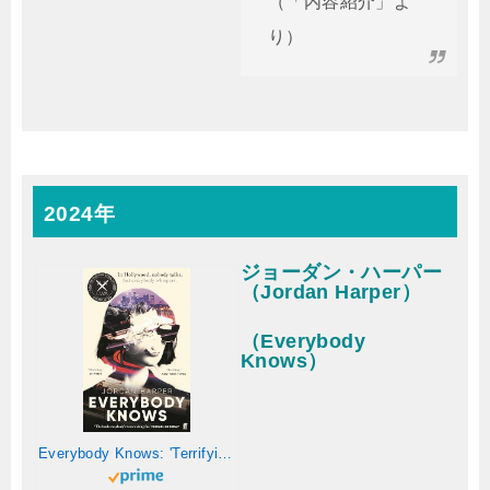
（「内容紹介」よ
り）
2024年
ジョーダン・ハーパー
（Jordan Harper）
（Everybody
Knows）
Everybody Knows: 'Terrifying and exhilarating.' JAMES PATTERSON (English Edition)