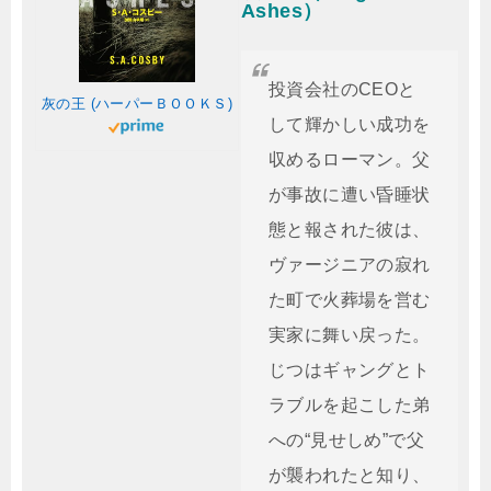
Ashes）
投資会社のCEOと
灰の王 (ハーパーＢＯＯＫＳ)
して輝かしい成功を
収めるローマン。父
が事故に遭い昏睡状
態と報された彼は、
ヴァージニアの寂れ
た町で火葬場を営む
実家に舞い戻った。
じつはギャングとト
ラブルを起こした弟
への“見せしめ”で父
が襲われたと知り、