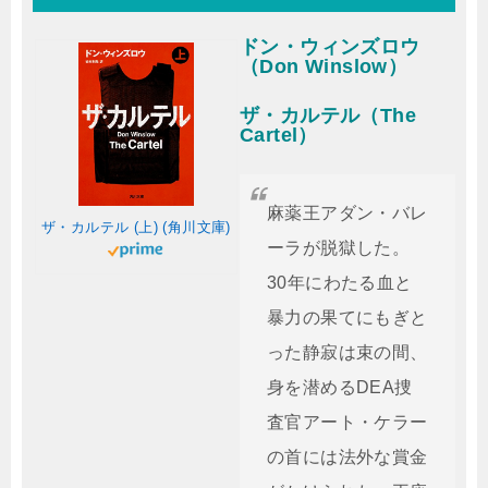
ドン・ウィンズロウ
（Don Winslow）
ザ・カルテル（The
Cartel）
麻薬王アダン・バレ
ザ・カルテル (上) (角川文庫)
ーラが脱獄した。
30年にわたる血と
暴力の果てにもぎと
った静寂は束の間、
身を潜めるDEA捜
査官アート・ケラー
の首には法外な賞金