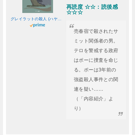
再読度 ☆☆：読後感
☆☆☆
グレイラットの殺人 (ハヤカワ・ミステリ文庫 HMク 23-4)
売春宿で殺されたサ
ミット関係者の男。
テロを警戒する政府
はポーに捜査を命じ
る。ポーは3年前の
強盗殺人事件との関
連を疑い……
（「内容紹介」よ
り）