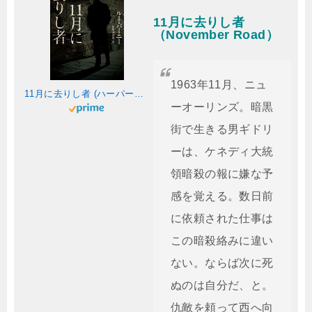
11月に去りし者
（November Road）
1963年11月、ニュ
11月に去りし者 (ハーパーBOOKS)
ーオーリンズ。暗黒
街で生きる男ギドリ
ーは、ケネディ大統
領暗殺の報に嫌な予
感を覚える。数日前
に依頼された仕事は
この暗殺絡みに違い
ない。ならば次に死
ぬのは自分だ、と。
仇敵を頼って西へ向