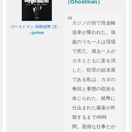
（Ghostman）
カジノの街で現金輸
ゴーストマン 時限紙幣 (文春文庫 ホ 10-1)
送車が襲われた。強
盗のうち一人は現場
で死亡。残る一人が
カネとともに姿を消
した。犯罪の始末屋
である私は、カネの
奪回と事態の収拾を
命じられた。紙幣に
仕込まれた爆薬が炸
裂するまで48時
間。面倒な仕事だが