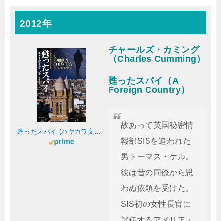
2012年
チャールズ・カミング
（Charles Cumming）
甦ったスパイ（A
Foreign Country）
故あって英国秘密情
甦ったスパイ (ハヤカワ文庫NV)
報部SISを追われた
男トーマス・ケル。
彼は昔の同僚から思
わぬ依頼を受けた。
SIS初の女性長官に
就任するアメリア・