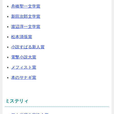
舟橋聖一文学賞
新田次郎文学賞
渡辺淳一文学賞
松本清張賞
小説すばる新人賞
電撃小説大賞
メフィスト賞
本のサナギ賞
ミステリィ