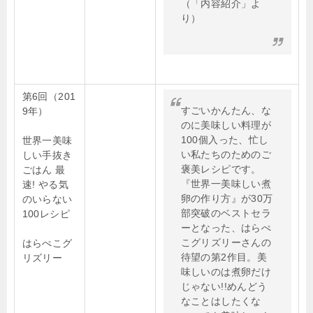
（「内容紹介」よ
り）
第6回（201
すごいかんたん、な
9年）
のに美味しい料理が
100個入った、忙し
世界一美味
い私たちのためのご
しい手抜き
褒美レシピです。
ごはん 最
『世界一美味しい煮
速! やる気
卵の作り方』が30万
のいらない
部突破のベストセラ
100レシピ
ーとなった、はらぺ
こグリズリーさんの
はらぺこグ
待望の第2作目。美
リズリー
味しいのは煮卵だけ
じゃない!!めんどう
なことはしたくな