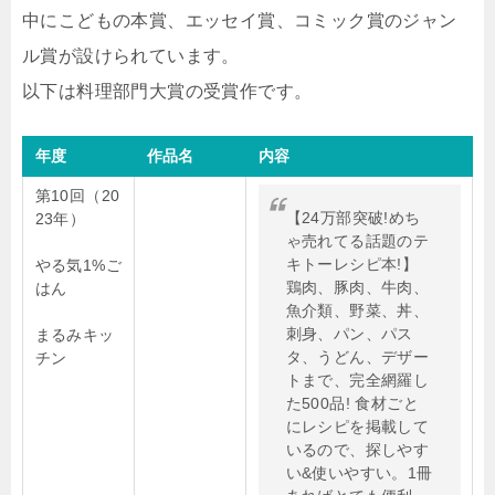
中にこどもの本賞、エッセイ賞、コミック賞のジャン
ル賞が設けられています。
以下は料理部門大賞の受賞作です。
年度
作品名
内容
第10回（20
【24万部突破!めち
23年）
ゃ売れてる話題のテ
キトーレシピ本!】
やる気1%ご
鶏肉、豚肉、牛肉、
はん
魚介類、野菜、丼、
刺身、パン、パス
まるみキッ
タ、うどん、デザー
チン
トまで、完全網羅し
た500品! 食材ごと
にレシピを掲載して
いるので、探しやす
い&使いやすい。1冊