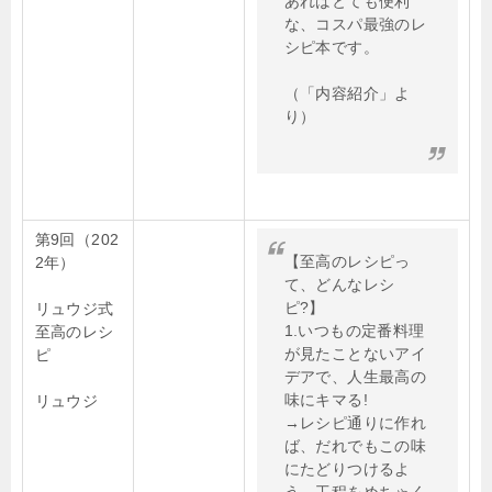
あればとても便利
な、コスパ最強のレ
シピ本です。
（「内容紹介」よ
り）
第9回（202
【至高のレシピっ
2年）
て、どんなレシ
ピ?】
リュウジ式
1.いつもの定番料理
至高のレシ
が見たことないアイ
ピ
デアで、人生最高の
味にキマる!
リュウジ
→レシピ通りに作れ
ば、だれでもこの味
にたどりつけるよ