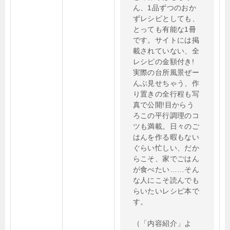
ん、1品ずつのおか
ずレシピとしても、
とっても有能な1冊
です。サイトには掲
載されていない、全
レシピの金額付き!
実際の台所風景ぜー
んぶ見せちゃう、作
り置きの全行程も写
真で公開!目からう
ろこの平行調理のコ
ツも満載。日々のご
はんを作る暇もない
ぐらい忙しい、だか
らこそ、家でごはん
が食べたい……そん
な人にこそ読んでも
らいたいレシピ本で
す。
（「内容紹介」よ