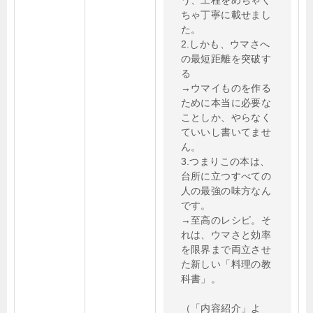
う、工程をめちゃく
ちゃ丁寧に載せまし
た。
2.しかも、ウマさへ
の最短距離を突破す
る
→ウマイものを作る
ために本当に必要な
ことしか、やらなく
ていいし書いてませ
ん。
3.つまりこの本は、
台所に立つすべての
人の最強の味方なん
です。
→至高のレシピ。そ
れは、ウマさと効率
を限界まで両立させ
た新しい「料理の教
科書」。
（「内容紹介」よ