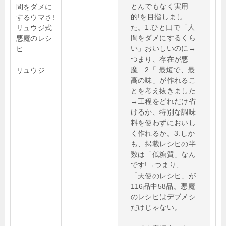
とんでもなく実用
間をダメに
的!を目指しまし
するウマさ!
た。1.ひと口で「人
リュウジ式
間をダメにするくら
悪魔のレシ
い」おいしいのに→
ピ
つまり、存在が悪
魔 2「.最短で、最
リュウジ
高の味」が作れるこ
とを考え抜きました
→工程をどれだけ省
けるか、特別な調味
料を使わずにおいし
く作れるか。3.しか
も、掲載レシピの半
数は「低糖質」なん
です!→つまり、
「天使のレシピ」が
116品中58品。悪魔
のレシピはデブメシ
だけじゃない。