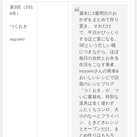
第3回（201
週末に1週間分のお
6年）
かずをまとめて作り
置き。 それだけ
つくおき
で、平日がびっくり
するほど楽になる。
nozomi
SEという忙しい職
につきながら、ほぼ
毎日の自炊とお弁当
生活をこなす著者、
nozomiさんの簡単&
おいしいレシピで話
題のレシピブログ
「つくおき」が、つ
いに書籍化。特別な
道具は全く使わず、
ふたくちコンロ、大
小のなべとフライパ
ン、ときどきレンジ
とオーブンだけ。ま
とめ作りはもちろ