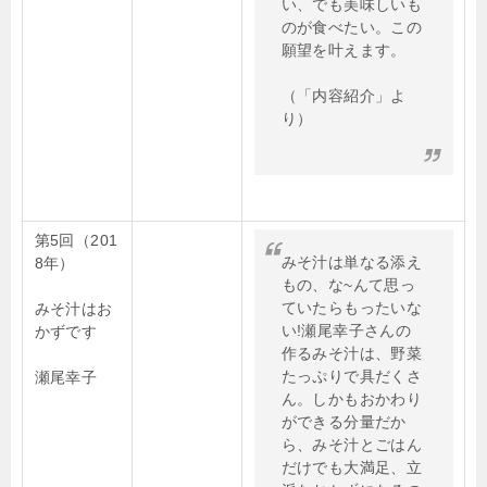
い、でも美味しいも
のが食べたい。この
願望を叶えます。
（「内容紹介」よ
り）
第5回（201
みそ汁は単なる添え
8年）
もの、な~んて思っ
ていたらもったいな
みそ汁はお
い!瀬尾幸子さんの
かずです
作るみそ汁は、野菜
たっぷりで具だくさ
瀬尾幸子
ん。しかもおかわり
ができる分量だか
ら、みそ汁とごはん
だけでも大満足、立