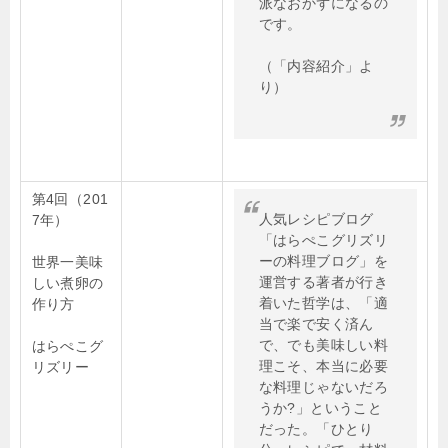
派なおかずになるの
です。
（「内容紹介」よ
り）
第4回（201
人気レシピブログ
7年）
「はらぺこグリズリ
ーの料理ブログ」を
世界一美味
運営する著者が行き
しい煮卵の
着いた哲学は、「適
作り方
当で楽で安く済ん
で、でも美味しい料
はらぺこグ
理こそ、本当に必要
リズリー
な料理じゃないだろ
うか?」ということ
だった。「ひとり