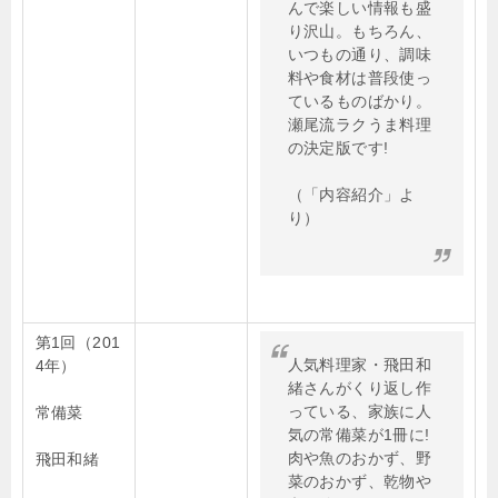
んで楽しい情報も盛
り沢山。もちろん、
いつもの通り、調味
料や食材は普段使っ
ているものばかり。
瀬尾流ラクうま料理
の決定版です!
（「内容紹介」よ
り）
第1回（201
人気料理家・飛田和
4年）
緒さんがくり返し作
っている、家族に人
常備菜
気の常備菜が1冊に!
肉や魚のおかず、野
飛田和緒
菜のおかず、乾物や