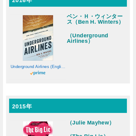
2016年
ベン・Ｈ・ウィンター
ス（Ben H. Winters）
（Underground
Airlines）
Underground Airlines (English Edition)
2015年
（Julie Mayhew）