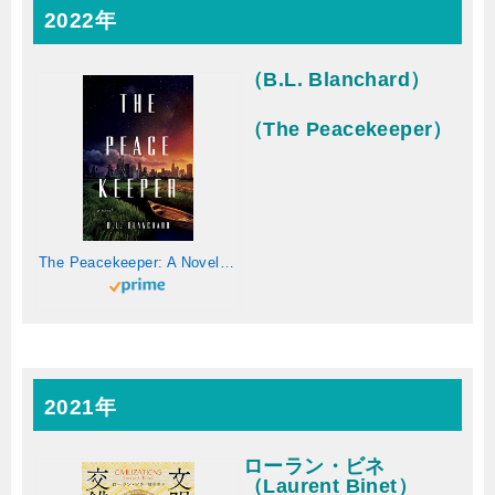
2022年
（B.L. Blanchard）
（The Peacekeeper）
The Peacekeeper: A Novel (The Good Lands) (English Edition)
2021年
ローラン・ビネ
（Laurent Binet）