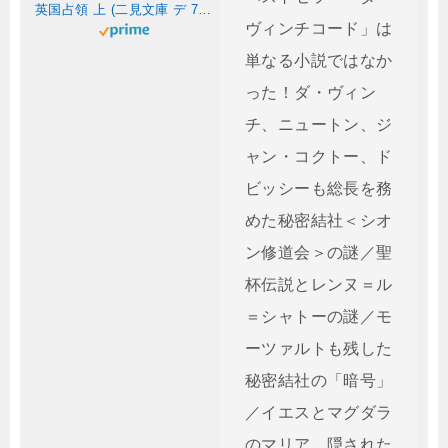
英国占領 上 (二見文庫 デ 7-2 ザ・ミステリ・コレクション)
ヴィンチコード」は
単なる小説ではなか
った！ダ・ヴィン
チ、ニュートン、ジ
ャン・コクトー、ド
ビッシーも総長を務
めた秘密結社＜シオ
ン修道会＞の謎／聖
杯伝説とレンヌ＝ル
＝シャトーの謎／モ
ーツァルトも残した
秘密結社の「暗号」
／イエスとマグダラ
のマリア、隠された