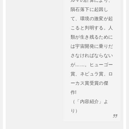
ルマの計算により、
隕石落下に起因し
て、環境の激変が起
こると判明する。人
類が生き残るために
は宇宙開発に乗りだ
さなければならない
が……。ヒューゴー
賞、ネビュラ賞、ロ
ーカス賞受賞の傑
作!
（「内容紹介」よ
り）