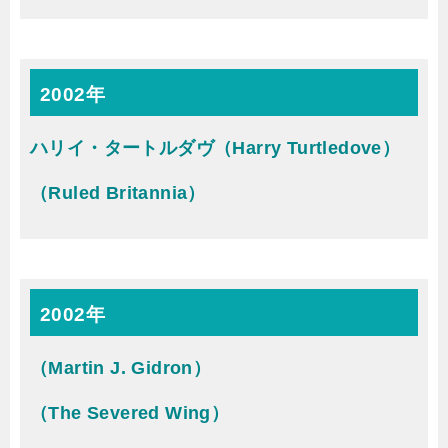
2002年
ハリイ・タートルダヴ（Harry Turtledove）
（Ruled Britannia）
2002年
（Martin J. Gidron）
（The Severed Wing）