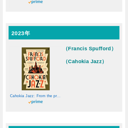
2023年
（Francis Spufford）
（Cahokia Jazz）
Cahokia Jazz: From the prizewinning author of Golden Hill 'the best book of the century' Richard Osman (English Edition)