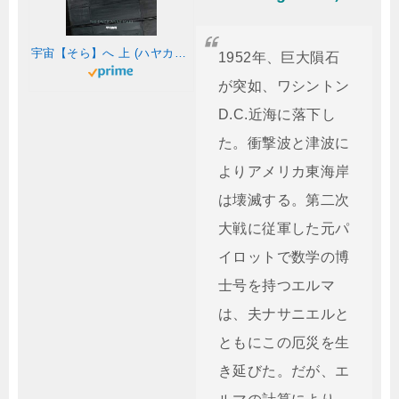
宇宙【そら】へ 上 (ハヤカワ文庫SF)
1952年、巨大隕石
が突如、ワシントン
D.C.近海に落下し
た。衝撃波と津波に
よりアメリカ東海岸
は壊滅する。第二次
大戦に従軍した元パ
イロットで数学の博
士号を持つエルマ
は、夫ナサニエルと
ともにこの厄災を生
き延びた。だが、エ