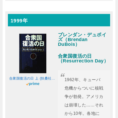
1999年
ブレンダン・デュボイ
ズ（Brendan
DuBois）
合衆国復活の日
（Resurrection Day）
合衆国復活の日 上 (扶桑社ミステリー テ 6-1)
1962年、キューバ
危機からついに核戦
争が勃発。アメリカ
は崩壊した……それ
から10年。各地に