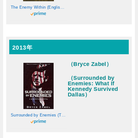
The Enemy Within (English Edition)
2013年
（Bryce Zabel）
（Surrounded by
Enemies: What If
Kennedy Survived
Dallas）
Surrounded by Enemies (The Breakpoint Novels Book 1) (English Edition)