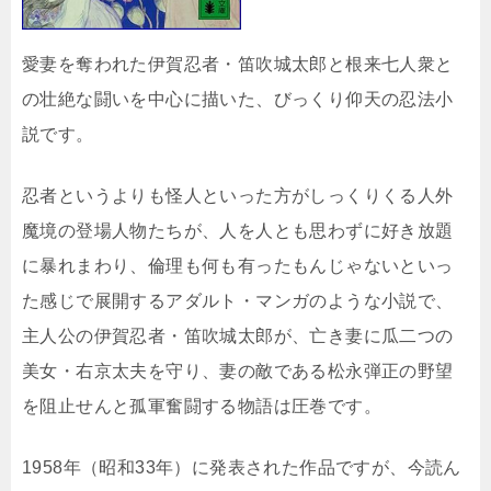
愛妻を奪われた伊賀忍者・笛吹城太郎と根来七人衆と
の壮絶な闘いを中心に描いた、びっくり仰天の忍法小
説です。
忍者というよりも怪人といった方がしっくりくる人外
魔境の登場人物たちが、人を人とも思わずに好き放題
に暴れまわり、倫理も何も有ったもんじゃないといっ
た感じで展開するアダルト・マンガのような小説で、
主人公の伊賀忍者・笛吹城太郎が、亡き妻に瓜二つの
美女・右京太夫を守り、妻の敵である松永弾正の野望
を阻止せんと孤軍奮闘する物語は圧巻です。
1958年（昭和33年）に発表された作品ですが、今読ん