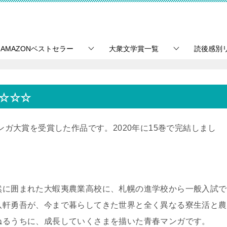
AMAZONベストセラー
大衆文学賞一覧
読後感別
」☆☆☆
マンガ大賞を受賞した作品です。2020年に15巻で完結しまし
然に囲まれた大蝦夷農業高校に、札幌の進学校から一般入試で
八軒勇吾が、今まで暮らしてきた世界と全く異なる寮生活と農
ねるうちに、成長していくさまを描いた青春マンガです。