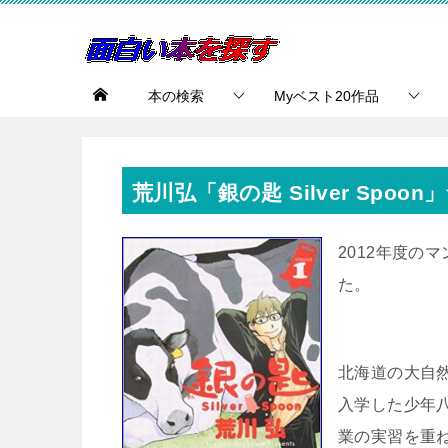
本の検索
Myベスト20作品
荒川弘「銀の匙 Silver Spoon
2012年度の
た。
北海道の大自
入学した少年
業の実習を重