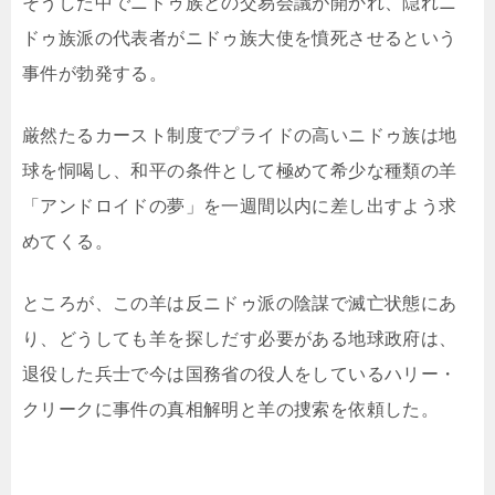
そうした中でニドゥ族との交易会議が開かれ、隠れニ
ドゥ族派の代表者がニドゥ族大使を憤死させるという
事件が勃発する。
厳然たるカースト制度でプライドの高いニドゥ族は地
球を恫喝し、和平の条件として極めて希少な種類の羊
「アンドロイドの夢」を一週間以内に差し出すよう求
めてくる。
ところが、この羊は反ニドゥ派の陰謀で滅亡状態にあ
り、どうしても羊を探しだす必要がある地球政府は、
退役した兵士で今は国務省の役人をしているハリー・
クリークに事件の真相解明と羊の捜索を依頼した。