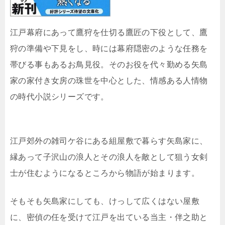
江戸幕府にあって鷹狩を仕切る鷹匠の下役として、鷹
狩の準備や下見をし、時には幕府隠密のような任務を
帯びる事もあるお鳥見役。そのお役を代々勤める矢島
家の家付き女房の珠世を中心とした、情感ある人情物
の時代小説シリーズです。
江戸郊外の雑司ケ谷にある組屋敷で暮らす矢島家に、
縁あって子沢山の浪人とその浪人を敵として狙う女剣
士が住むようになるところから物語が始まります。
そもそも矢島家にしても、けっして広くはない屋敷
に、密偵の任を受けて江戸を出ている当主・伴之助と