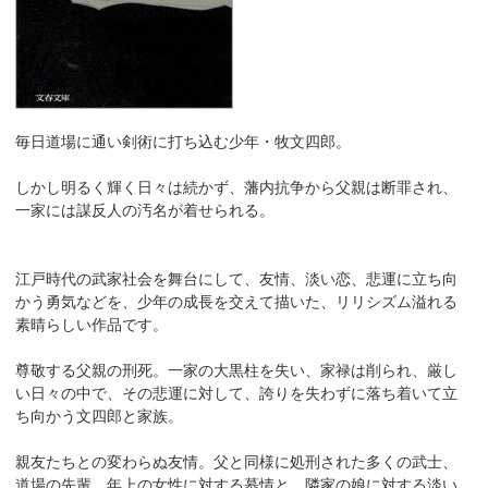
毎日道場に通い剣術に打ち込む少年・牧文四郎。
しかし明るく輝く日々は続かず、藩内抗争から父親は断罪され、
一家には謀反人の汚名が着せられる。
江戸時代の武家社会を舞台にして、友情、淡い恋、悲運に立ち向
かう勇気などを、少年の成長を交えて描いた、リリシズム溢れる
素晴らしい作品です。
尊敬する父親の刑死。一家の大黒柱を失い、家禄は削られ、厳し
い日々の中で、その悲運に対して、誇りを失わずに落ち着いて立
ち向かう文四郎と家族。
親友たちとの変わらぬ友情。父と同様に処刑された多くの武士、
道場の先輩。年上の女性に対する慕情と、隣家の娘に対する淡い