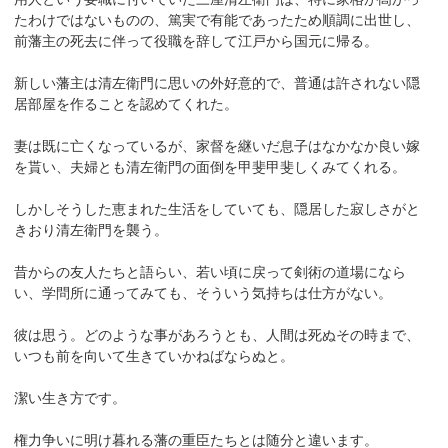
たわけではないものの、篤実で有能であったため順調に出世し、
前藩主の死去に伴って役職を辞して江戸から国元に帰る。
新しい藩主は清左衛門に思いの外好意的で、普通は許されない隠
居部屋を作ることを認めてくれた。
妻は既に亡くなっているが、家督を継いだ息子はなかなか良い嫁
を貰い、夫婦とも清左衛門の面倒を甲斐甲斐しくみてくれる。
しかしそうした恵まれた生活をしていても、隠居した寂しさがと
きおり清左衛門を襲う。
昔からの友人たちと語らい、若い頃に戻って剣術の道場になら
い、学問所に通ってみても、そういう気持ちは仕方がない。
彼は思う。どのような事があろうとも、人間は死ぬその時まで、
いつも前を向いて生きていかねばならぬと。
潔い生き方です。
権力争いに明け暮れる藩の重臣たちとは随分と違います。