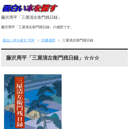
藤沢周平「三屋清左衛門残日録」
藤沢周平「三屋清左衛門残日録」の感想です。
面白い本を探す
TOP
読書感想
三屋清左衛門残日録
藤沢周平「三屋清左衛門残日録」☆☆☆