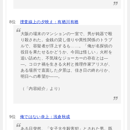
8位
捜査線上の夕映え：有栖川有栖
大阪の場末のマンションの一室で、男が鈍器で殴
り殺された。金銭の貸し借りや異性関係のトラブ
ルで、容疑者が浮上するも……。「俺が名探偵の
役目を果たせるかどうか、今回は怪しい」火村を
追い詰めた、不気味なジョーカーの存在とは―
―。コロナ禍を生きる火村と推理作家アリスが、
ある場所で直面した夕景は、佳き日の終わりか、
明日への希望か――。
（「内容紹介」より）
9位
俺ではない炎上：浅倉秋成
ある日突然、「女子大生殺害犯」とされた男。既