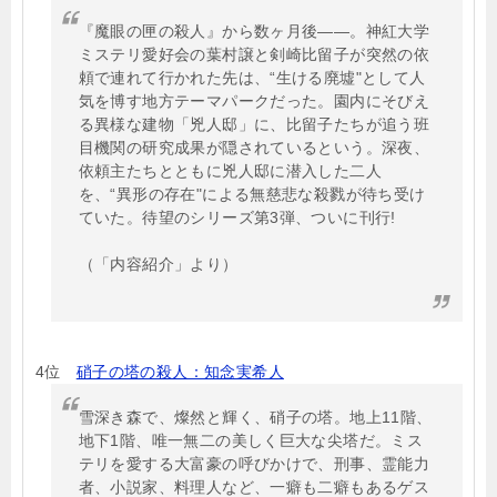
『魔眼の匣の殺人』から数ヶ月後――。神紅大学
ミステリ愛好会の葉村譲と剣崎比留子が突然の依
頼で連れて行かれた先は、“生ける廃墟"として人
気を博す地方テーマパークだった。園内にそびえ
る異様な建物「兇人邸」に、比留子たちが追う班
目機関の研究成果が隠されているという。深夜、
依頼主たちとともに兇人邸に潜入した二人
を、“異形の存在"による無慈悲な殺戮が待ち受け
ていた。待望のシリーズ第3弾、ついに刊行!
（「内容紹介」より）
4位
硝子の塔の殺人：知念実希人
雪深き森で、燦然と輝く、硝子の塔。地上11階、
地下1階、唯一無二の美しく巨大な尖塔だ。ミス
テリを愛する大富豪の呼びかけで、刑事、霊能力
者、小説家、料理人など、一癖も二癖もあるゲス