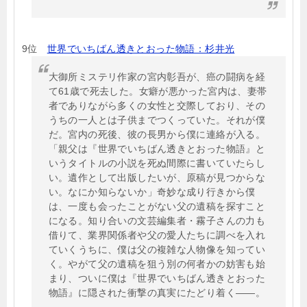
9位
世界でいちばん透きとおった物語：杉井光
大御所ミステリ作家の宮内彰吾が、癌の闘病を経
て61歳で死去した。女癖が悪かった宮内は、妻帯
者でありながら多くの女性と交際しており、その
うちの一人とは子供までつくっていた。それが僕
だ。宮内の死後、彼の長男から僕に連絡が入る。
「親父は『世界でいちばん透きとおった物語』と
いうタイトルの小説を死ぬ間際に書いていたらし
い。遺作として出版したいが、原稿が見つからな
い。なにか知らないか」奇妙な成り行きから僕
は、一度も会ったことがない父の遺稿を探すこと
になる。知り合いの文芸編集者・霧子さんの力も
借りて、業界関係者や父の愛人たちに調べを入れ
ていくうちに、僕は父の複雑な人物像を知ってい
く。やがて父の遺稿を狙う別の何者かの妨害も始
まり、ついに僕は『世界でいちばん透きとおった
物語』に隠された衝撃の真実にたどり着く――。