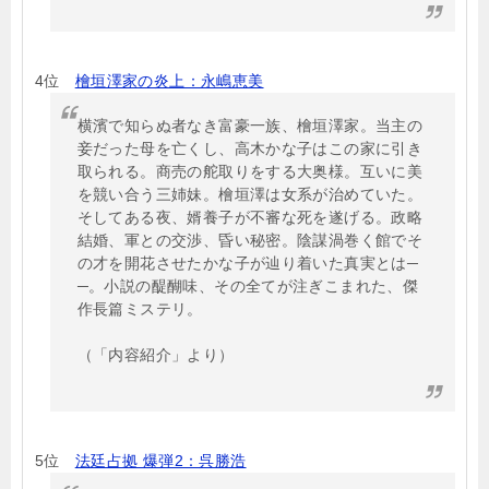
4位
檜垣澤家の炎上：永嶋恵美
横濱で知らぬ者なき富豪一族、檜垣澤家。当主の
妾だった母を亡くし、高木かな子はこの家に引き
取られる。商売の舵取りをする大奥様。互いに美
を競い合う三姉妹。檜垣澤は女系が治めていた。
そしてある夜、婿養子が不審な死を遂げる。政略
結婚、軍との交渉、昏い秘密。陰謀渦巻く館でそ
の才を開花させたかな子が辿り着いた真実とは─
─。小説の醍醐味、その全てが注ぎこまれた、傑
作長篇ミステリ。
（「内容紹介」より）
5位
法廷占拠 爆弾2：呉勝浩