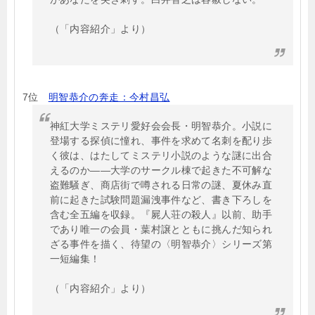
（「内容紹介」より）
7位
明智恭介の奔走：今村昌弘
神紅大学ミステリ愛好会会長・明智恭介。小説に
登場する探偵に憧れ、事件を求めて名刺を配り歩
く彼は、はたしてミステリ小説のような謎に出合
えるのか――大学のサークル棟で起きた不可解な
盗難騒ぎ、商店街で噂される日常の謎、夏休み直
前に起きた試験問題漏洩事件など、書き下ろしを
含む全五編を収録。『屍人荘の殺人』以前、助手
であり唯一の会員・葉村譲とともに挑んだ知られ
ざる事件を描く、待望の〈明智恭介〉シリーズ第
一短編集！
（「内容紹介」より）