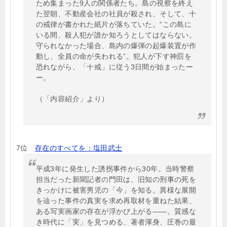
ため集まった9人の関係者たち。島の視察を終え
た翌朝、不動産会社の社員が殺され、そして、十
の戒律が書かれた紙片が落ちていた。“この島に
いる間、殺人犯が誰か知ろうとしてはならない。
守られなかった場合、島内の爆弾の起爆装置が作
動し、全員の命が失われる”。犯人が下す神罰を
恐れながら、「十戒」に従う3日間が始まったー
ー。
（「内容紹介」より）
7位
存在のすべてを：塩田武士
平成3年に発生した誘拐事件から30年。当時警察
担当だった新聞記者の門田は、旧知の刑事の死を
きっかけに被害男児の「今」を知る。異様な展開
を辿った事件の真実を求め再取材を重ねた結果、
ある写実画家の存在が浮かび上がる――。質感な
き時代に「実」を見つめる、著者渾身、圧巻の最