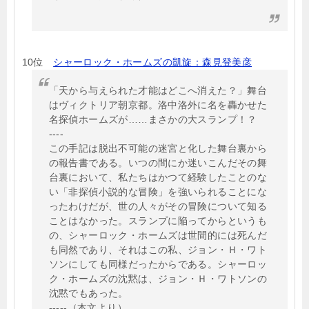
10位
シャーロック・ホームズの凱旋：森見登美彦
「天から与えられた才能はどこへ消えた？」舞台
はヴィクトリア朝京都。洛中洛外に名を轟かせた
名探偵ホームズが……まさかの大スランプ！？
----
この手記は脱出不可能の迷宮と化した舞台裏から
の報告書である。いつの間にか迷いこんだその舞
台裏において、私たちはかつて経験したことのな
い「非探偵小説的な冒険」を強いられることにな
ったわけだが、世の人々がその冒険について知る
ことはなかった。スランプに陥ってからというも
の、シャーロック・ホームズは世間的には死んだ
も同然であり、それはこの私、ジョン・Ｈ・ワト
ソンにしても同様だったからである。シャーロッ
ク・ホームズの沈黙は、ジョン・Ｈ・ワトソンの
沈黙でもあった。
-----（本文より）