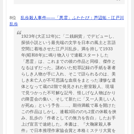
8位
乱歩殺人事件――「悪霊」ふたたび：芦辺拓・江戸川
乱歩
1923年(大正12年)に「二銭銅貨」でデビューし、
探偵小説という最先端の文学を日本の風土と言語
空間に着地させた江戸川乱歩。満を持して1933
年(昭和8年)に鳴り物入りで連載スタートした
「悪霊」は、これまでの彼の作品と同様、傑作と
なるはずだった。謎めいた犯罪記録の手紙を著者
らしき人物が手に入れ、そこで語られるのは、美
しき未亡人が不可思議な血痕をまとった凄惨な遺
体となって蔵の2階で発見された密室殺人、現場
で見つかった不可解な記号、怪しげな人物ばかり
の降霊会の集い、そして新たに「又一人美しい人
が死ぬ」という予告……。期待満載で幕を開けた
この作品はしかし、連載3回ののち2度の休載を挟
み、乱歩の「作者としての無力を告白」したお手
上げ宣言で途絶した。本書は、『大鞠家殺人事
件』で日本推理作家協会賞と本格ミステリ大賞を