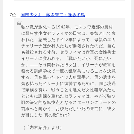
7位
同志少女よ、敵を撃て：逢坂冬馬
独ソ戦が激化する1942年、モスクワ近郊の農村
に暮らす少女セラフィマの日常は、突如として奪
われた。急襲したドイツ軍によって、母親のエカ
チェリーナほか村人たちが惨殺されたのだ。自ら
も射殺される寸前、セラフィマは赤軍の女性兵士
イリーナに救われる。「戦いたいか、死にたい
か」――そう問われた彼女は、イリーナが教官を
務める訓練学校で一流の狙撃兵になることを決意
する。母を撃ったドイツ人狙撃手と、母の遺体を
焼き払ったイリーナに復讐するために。同じ境遇
で家族を喪い、戦うことを選んだ女性狙撃兵たち
とともに訓練を重ねたセラフィマは、やがて独ソ
戦の決定的な転換点となるスターリングラードの
前線へと向かう。おびただしい死の果てに、彼女
が目にした“真の敵"とは?
（「内容紹介」より）