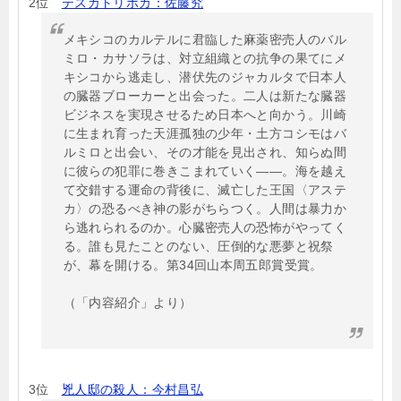
2位
テスカトリポカ：佐藤究
メキシコのカルテルに君臨した麻薬密売人のバル
ミロ・カサソラは、対立組織との抗争の果てにメ
キシコから逃走し、潜伏先のジャカルタで日本人
の臓器ブローカーと出会った。二人は新たな臓器
ビジネスを実現させるため日本へと向かう。川崎
に生まれ育った天涯孤独の少年・土方コシモはバ
ルミロと出会い、その才能を見出され、知らぬ間
に彼らの犯罪に巻きこまれていく――。海を越え
て交錯する運命の背後に、滅亡した王国〈アステ
カ〉の恐るべき神の影がちらつく。人間は暴力か
ら逃れられるのか。心臓密売人の恐怖がやってく
る。誰も見たことのない、圧倒的な悪夢と祝祭
が、幕を開ける。第34回山本周五郎賞受賞。
（「内容紹介」より）
3位
兇人邸の殺人：今村昌弘