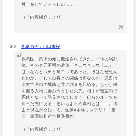
捜しをしているらしい……。
（「内容紹介」より）
3位
禁忌の子：山口未桜
救急医・武田の元に搬送されてきた、一体の溺死
体。その身元不明の遺体「キュウキュウ十二」
は、なんと武田と瓜二つであった。彼はなぜ死ん
だのか、そして自身との関係は何なのか、武田は
旧友で医師の城崎と共に調査を始める。しかし鍵
を握る人物に会おうとした矢先、相手が密室内で
死体となって発見されてしまう。自らのルーツを
辿った先にある、思いもよらぬ真相とは――。過
去と現在が交錯する、医療×本格ミステリ！ 第
三十四回鮎川哲也賞受賞作。
（「内容紹介」より）