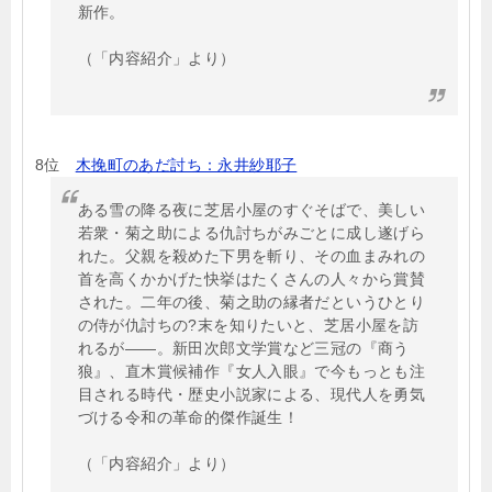
新作。
（「内容紹介」より）
8位
木挽町のあだ討ち：永井紗耶子
ある雪の降る夜に芝居小屋のすぐそばで、美しい
若衆・菊之助による仇討ちがみごとに成し遂げら
れた。父親を殺めた下男を斬り、その血まみれの
首を高くかかげた快挙はたくさんの人々から賞賛
された。二年の後、菊之助の縁者だというひとり
の侍が仇討ちの?末を知りたいと、芝居小屋を訪
れるが――。新田次郎文学賞など三冠の『商う
狼』、直木賞候補作『女人入眼』で今もっとも注
目される時代・歴史小説家による、現代人を勇気
づける令和の革命的傑作誕生！
（「内容紹介」より）