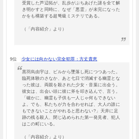
受賞した芦辺拓が、乱歩がぶちあげた謎を全て解
き明かすと同時に、なぜ「悪霊」が未完になった
かをも構築する超弩級ミステリである。
（「内容紹介」より）
9位
少女には向かない完全犯罪：方丈貴恵
黒羽烏由宇は、ビルから墜落し死につつあった。
臨死体験のさなか、あと七日で消滅する幽霊とな
った彼は、両親を殺された少女・音葉に出会う。
彼女は、出会い頭に彼に斧を叩き込んで、言う。
「確かに、幽霊も子供も一人じゃ何もできない
よ。でも、私たちが力を合わせれば、大人の誰に
もできないことがやれると思わない?」天井に足
跡の残る殺人、閉じ込められた第一発見者、犯人
はこの町にいる。
（「内容紹介」より）