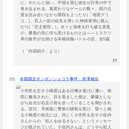
に、やたらと強い。平穏を望む彼女が日常の中で
巻き込まれる、風変わりなゲームの数々。罠の位
置を読み合いながら階段を上ったり(「地雷グリ
コ」)、百人一首の絵札を用いた神経衰弱に挑ん
だり(「坊主衰弱」)。次々と強者を打ち破る真兎
の、勝負の先に待ち受けるものとは――ミステリ
界の旗手が仕掛ける本格頭脳バトル小説、全5篇
（「内容紹介」より）
2位
冬期限定ボンボンショコラ事件：米澤穂信
小市民を志す小鳩君はある日轢き逃げに遭い、病
院に搬送された。目を覚ました彼は、朦朧としな
がら自分が右足の骨を折っていることを聞かされ
る。翌日、手術後に警察の聴取を受け、昏々と眠
る小鳩君の枕元には、同じく小市民を志す小佐内
さんからの「犯人をゆるさない」というメッセー
ジが残されていた。小佐内さんは、どうやら犯人