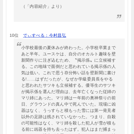
（「内容紹介」より）
10位
でぃすぺる：今村昌弘
小学校最後の夏休みが終わった。小学校卒業まで
あと半年。ユースケは、自分のオカルト趣味を壁
新聞作りに注ぎ込むため、〝掲示係〟に立候補す
る。この地味で面倒だと思われている掲示係の人
気は低い。これで思う存分怖い話を壁新聞に書け
る!……はずだったが、なぜか学級委員長をやる
と思われたサツキも立候補する。優等生のサツキ
が掲示係を選んだ理由は、去年亡くなった従姉の
マリ姉にあった。マリ姉は一年前の奥神祭りの前
日、グラウンドの真ん中で死んでいた。現場に凶
器はなく、うっすらと積もった雪には第一発見者
以外の足跡は残されていなかった。つまり、自殺
の可能性はなく、マリ姉を殺した犯人が雪が積も
る前に凶器を持ち去ったはず。犯人はまだ捕まっ