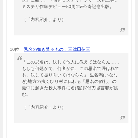
説』に続く、〈昭和ミステリ〉シリーズ第三弾。
ミステリ作家デビュー50周年&卒寿記念出版。
（「内容紹介」より）
10位
忌名の如き贄るもの：三津田信三
「この忌名は、決して他人に教えてはならん……
もしも何処かで、何者かに、この忌名で呼ばれて
も、決して振り向いてはならん」 生名鳴(いなな
ぎ)地方の虫くびり村に伝わる「忌名の儀礼」の
最中に起きた殺人事件に名(迷)探偵刀城言耶が挑
む。
（「内容紹介」より）