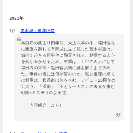
2021年
1位
黒牢城：米澤穂信
本能寺の変より四年前、天正六年の冬。織田信長
に叛旗を翻して有岡城に立て籠った荒木村重は、
城内で起きる難事件に翻弄される。動揺する人心
を落ち着かせるため、村重は、土牢の囚人にして
織田方の軍師・黒田官兵衛に謎を解くよう求め
た。事件の裏には何が潜むのか。戦と推理の果て
に村重は、官兵衛は何を企む。デビュー20周年の
到達点。『満願』『王とサーカス』の著者が挑む
戦国×ミステリの新王道。
（「内容紹介」より）