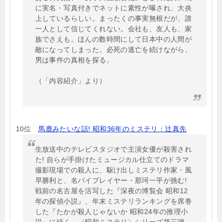
に実名・写真付きでネットに素性が曝され、大炎
上しているらしい。まったくの事実無根だが、誰
一人として信じてくれない。会社も、友人も、家
族でさえも。ほんの数時間にして日本中の人間が
敵になってしまった。必死の逃亡を続けながら、
男は事件の真相を探る。
（「内容紹介」より）
10位
馬鹿みたいな話! 昭和36年のミステリ：辻真先
生放送中のテレビスタジオで主演女優が殺害され
た! 自らが手掛けたミュージカル仕立てのドラマ
撮影現場での殺人に、駆け出しミステリ作家・風
早勝利と、名バイプレイヤー・那珂一平が挑む!
戦前の名古屋を活写した『深夜の博覧会 昭和12
年の探偵小説』、年末ミステリランキングを席巻
した『たかが殺人じゃないか 昭和24年の推理小