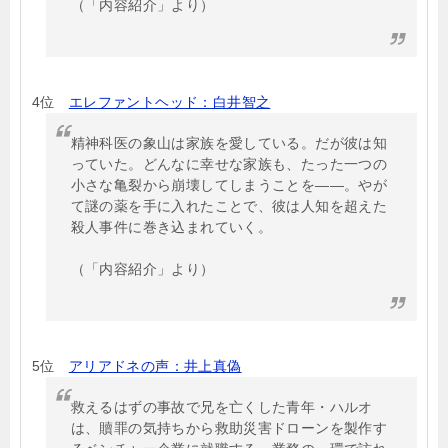
（「内容紹介」より）
4位
エレファントヘッド：白井智之
精神科医の象山は家族を愛している。だが彼は知
っていた。どんなに幸せな家族も、たった一つの
小さな亀裂から崩壊してしまうことを――。やが
て謎の薬を手に入れたことで、彼は人知を超えた
殺人事件に巻き込まれていく。
（「内容紹介」より）
5位
アリアドネの声：井上真偽
救えるはずの事故で兄を亡くした青年・ハルオ
は、贖罪の気持ちから救助災害ドローンを製作す