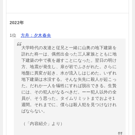
2022年
1位
方舟：夕木春央
大学時代の友達と従兄と一緒に山奥の地下建築を
訪れた柊一は、偶然出会った三人家族とともに地
下建築の中で夜を越すことになった。翌日の明け
方、地震が発生し、扉が岩でふさがれた。さらに
地盤に異変が起き、水が流入しはじめた。いずれ
地下建築は水没する。そんな矢先に殺人が起こっ
た。だれか一人を犠牲にすれば脱出できる。生贄
には、その犯人がなるべきだ。ーー犯人以外の全
員が、そう思った。タイムリミットまでおよそ1
週間。それまでに、僕らは殺人犯を見つけなけれ
ばならない。
（「内容紹介」より）