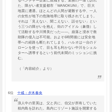
るベンチャー企業に就職する。業務の一環で訪れ
た、障がい者支援都市「WANOKUNI」で、巨大
地震に遭遇。ほとんどの人間が避難する中、一人
の女性が地下の危険地帯に取り残されてしまう。
それは「見えない、聞こえない、話せない」とい
う三つの障がいを抱え、街のアイドル（象徴）し
て活動する中川博美だった――。崩落と浸水で救
助隊の侵入は不可能。およそ6時間後には安全地
帯への経路も断たれてしまう。ハルオは一台のド
ローンを使って、目も耳も利かない中川をシェル
ターへ誘導するという前代未聞のミッションに挑
む。
（「内容紹介」より）
6位
十戒：夕木春央
浪人中の里英は、父と共に、伯父が所有していた
枝内島を訪れた。島内にリゾート施設を開業する