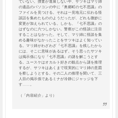
ていない。捜査が進展しない中、サツキはマリ姉
の遺品のパソコンの中に『奥郷町の七不思議』の
ファイルを見つける。それは一見地元に伝わる怪
談話を集めたもののようだったが、どれも微妙に
変更が加えられている。しかも、『七不思議』の
はずなのに六つしかない。警察がこの怪談に注目
することはなかった。そして、マリ姉に怪談を集
める趣味がなかったことをサツキはよく知ってい
る。マリ姉がわざわざ『七不思議』を残したから
には、そこに意味があるはず。そう思ったサツキ
は掲示係になり『七不思議』の謎を解こうとす
る。ユースケはオカルト好きの観点から謎を推理
するが、サツキはあくまで現実的にマリ姉の意図
を察しようとする。その二人の推理を聞いて、三
人目の掲示係であるミナが冷静にジャッジを下
す……。
（「内容紹介」より）