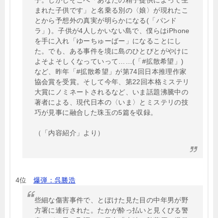
子。しかしそこへ「あなたの精子提供によって生
まれた子供です」と名乗る別の〈娘〉が現れたこ
とから予想外の真実が明らかになる(「パンド
ラ」)。子供が4人しかいない島で、僕らはiPhone
を手に入れ「ゆーちゅーばー」になることにし
た。でも、ある事件を境に島のひとびとがやけに
よそよそしくなっていって……(「#拡散希望」)
など、昨年「#拡散希望」が第74回日本推理作家
協会賞を受賞。そして今年、第22回本格ミステリ
大賞にノミネートされるなど、いま話題沸騰中の
著者による、現代日本の〈いま〉とミステリの技
巧が見事に融合した珠玉の5篇を収録。
（「内容紹介」より）
4位
爆弾：呉勝浩
些細な傷害事件で、とぼけた見た目の中年男が野
方署に連行された。たかが酔っ払いと見くびる警