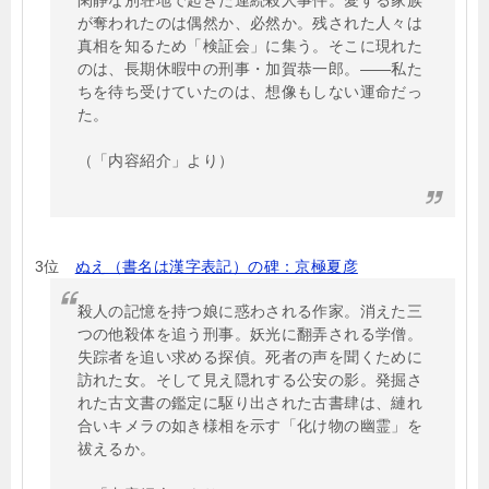
閑静な別荘地で起きた連続殺人事件。愛する家族
が奪われたのは偶然か、必然か。残された人々は
真相を知るため「検証会」に集う。そこに現れた
のは、長期休暇中の刑事・加賀恭一郎。――私た
ちを待ち受けていたのは、想像もしない運命だっ
た。
（「内容紹介」より）
3位
ぬえ（書名は漢字表記）の碑：京極夏彦
殺人の記憶を持つ娘に惑わされる作家。消えた三
つの他殺体を追う刑事。妖光に翻弄される学僧。
失踪者を追い求める探偵。死者の声を聞くために
訪れた女。そして見え隠れする公安の影。発掘さ
れた古文書の鑑定に駆り出された古書肆は、縺れ
合いキメラの如き様相を示す「化け物の幽霊」を
祓えるか。