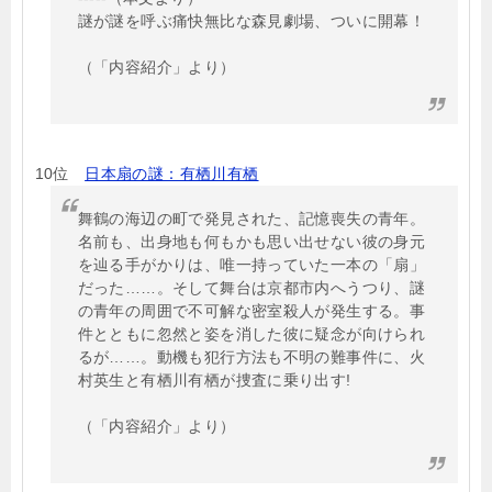
謎が謎を呼ぶ痛快無比な森見劇場、ついに開幕！
（「内容紹介」より）
10位
日本扇の謎：有栖川有栖
舞鶴の海辺の町で発見された、記憶喪失の青年。
名前も、出身地も何もかも思い出せない彼の身元
を辿る手がかりは、唯一持っていた一本の「扇」
だった……。そして舞台は京都市内へうつり、謎
の青年の周囲で不可解な密室殺人が発生する。事
件とともに忽然と姿を消した彼に疑念が向けられ
るが……。動機も犯行方法も不明の難事件に、火
村英生と有栖川有栖が捜査に乗り出す!
（「内容紹介」より）