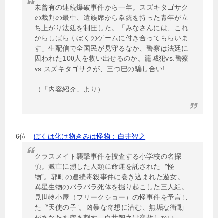
未曾有の連続爆破事件から一年。スズキタゴサク
の裁判の最中、遺族席から拳銃を持った青年が立
ち上がり法廷を制圧した。「みなさんには、これ
からしばらくぼくのゲームに付き合ってもらいま
す」生配信で全国民が見守るなか、警察は法廷に
囚われた100人を救い出せるのか。籠城犯vs.警察
vs.スズキタゴサクが、三つ巴の騙し合い!
（「内容紹介」より）
6位
ぼくは化け物きみは怪物：白井智之
クラスメイト襲撃事件を捜査する小学校の名探
偵。滅亡に瀕した人類に命運を託された〝怪
物”。郭町の連続毒殺事件に巻き込まれた遊女。
異星生物のバラバラ死体を掘り起こした三人組。
見世物小屋（フリークショー）の怪事件を予言し
た〝天使の子”。凶暴な奇想に潜む、無垢な衝動
があなたを突き刺す。白井智之は容赦しない。