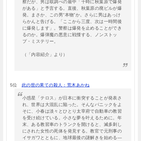
察だが、男は取調べの最中「十時に秋葉原で爆発
がある」と予言する。直後、秋葉原の廃ビルが爆
発。まさか、この男“本物”か。さらに男はあっけ
らかんと告げる。「ここから三度、次は一時間後
に爆発します」。警察は爆発を止めることができ
るのか。爆弾魔の悪意に戦慄する、ノンストッ
プ・ミステリー。
（「内容紹介」より）
5位
此の世の果ての殺人：荒木あかね
小惑星「テロス」が日本に衝突することが発表さ
れ、世界は大混乱に陥った。そんなパニックをよ
そに、小春は淡々とひとり太宰府で自動車の教習
を受け続けている。小さな夢を叶えるために。年
末、ある教習車のトランクを開けると、滅多刺し
にされた女性の死体を発見する。教官で元刑事の
イサガワとともに、地球最後の謎解きを始める―