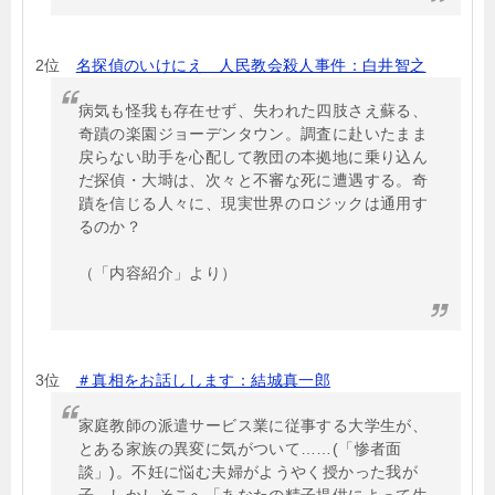
2位
名探偵のいけにえ 人民教会殺人事件：白井智之
病気も怪我も存在せず、失われた四肢さえ蘇る、
奇蹟の楽園ジョーデンタウン。調査に赴いたまま
戻らない助手を心配して教団の本拠地に乗り込ん
だ探偵・大塒は、次々と不審な死に遭遇する。奇
蹟を信じる人々に、現実世界のロジックは通用す
るのか？
（「内容紹介」より）
3位
＃真相をお話しします：結城真一郎
家庭教師の派遣サービス業に従事する大学生が、
とある家族の異変に気がついて……(「惨者面
談」)。不妊に悩む夫婦がようやく授かった我が