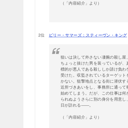
（「内容紹介」より）
2位
ビリー・サマーズ：スティーヴン・キング
狙いは決して外さない凄腕の殺し屋
ちょっと抜けた男を装っているが、
標的が悪人である殺ししか請け負わ
受けた。収監されているターゲット
かない。狙撃地点となる街に潜伏す
近所づきあいをし、事務所に通って
始めてしまう。だが、この仕事は何
られぬようさらに別の身分を用意し
日が訪れる――。
（「内容紹介」より）