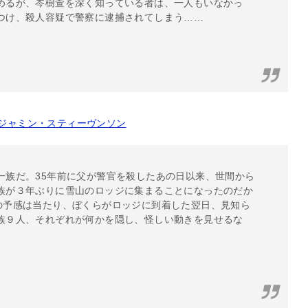
めるが、岑樹萱を深く知っている者は、一人もいなかっ
つけ、殺人容疑で警察に逮捕されてしまう……
ジャミン・スティーヴンソン
一族だ。35年前に父が警官を殺したあの日以来、世間から
族が３年ぶりに雪山のロッジに集まることになったのだか
の予感は当たり、ぼくらがロッジに到着した翌日、見知ら
族９人、それぞれが何かを隠し、怪しい動きを見せるな
。