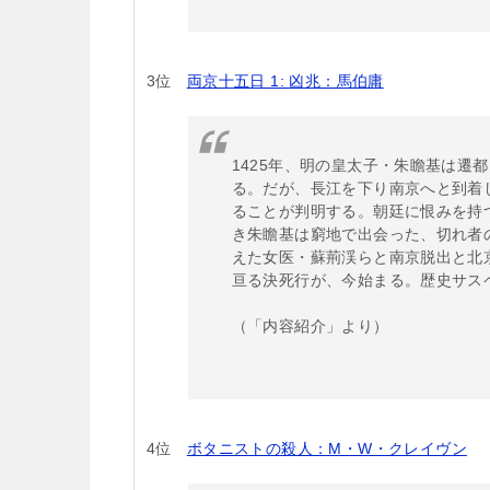
3位
両京十五日 1: 凶兆：馬伯庸
1425年、明の皇太子・朱瞻基は遷
る。だが、長江を下り南京へと到着
ることが判明する。朝廷に恨みを持
き朱瞻基は窮地で出会った、切れ者
えた女医・蘇荊渓らと南京脱出と北
亘る決死行が、今始まる。歴史サス
（「内容紹介」より）
4位
ボタニストの殺人：M・W・クレイヴン