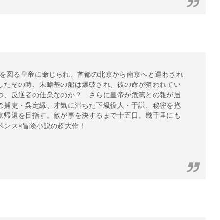
都を図る皇帝に命じられ、首都の北京から南京へと遣わされ
したその時、朱瞻基の船は爆破され、彼の命が狙われてい
つ、反逆者の仕業なのか？ さらに皇帝が危篤との報が届
の捕吏・呉定縁、才気に満ちた下級役人・于謙、秘密を抱
京帰還を目指す。敵が事を決するまで十五日。幾千里にも
ペンス×冒険小説の超大作！