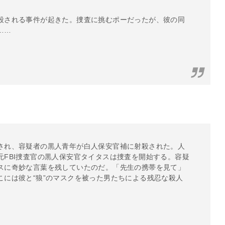
殺される事件が起きた。捜査に挑むポーだったが、彼の同
……
され、容疑者の黒人青年が白人保安官補に射殺された。人
元FBI捜査官の黒人保安官タイタスは捜査を開始する。容疑
スに奇妙な言葉を残していたのだ。「先生の携帯を見て」
こには彼と“狼”のマスクを被った男たちによる残忍な殺人