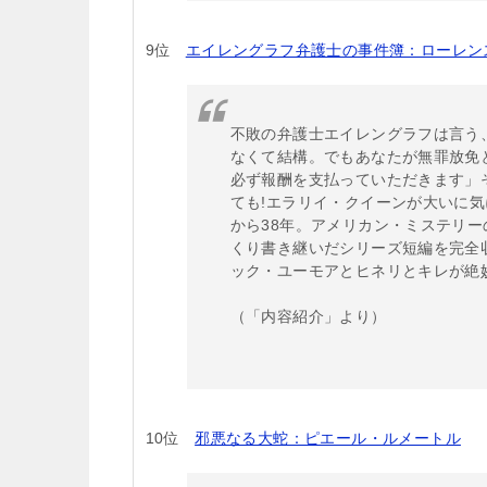
9位
エイレングラフ弁護士の事件簿：ローレン
不敗の弁護士エイレングラフは言う
なくて結構。でもあなたが無罪放免
必ず報酬を支払っていただきます」そ
ても!エラリイ・クイーンが大いに
から38年。アメリカン・ミステリー
くり書き継いだシリーズ短編を完全
ック・ユーモアとヒネリとキレが絶
（「内容紹介」より）
10位
邪悪なる大蛇：ピエール・ルメートル