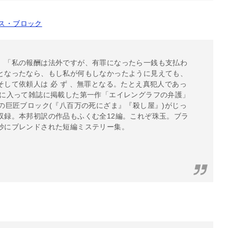
ス・ブロック
、「私の報酬は法外ですが、有罪になったら一銭も支払わ
となったなら、もし私が何もしなかったように見えても、
して依頼人は 必 ず 、無罪となる。たとえ真犯人であっ
気に入って雑誌に掲載した第一作「エイレングラフの弁護」
の巨匠ブロック(『八百万の死にざま』『殺し屋』)がじっ
収録。本邦初訳の作品もふくむ全12編。これぞ珠玉。ブラ
妙にブレンドされた短編ミステリー集。