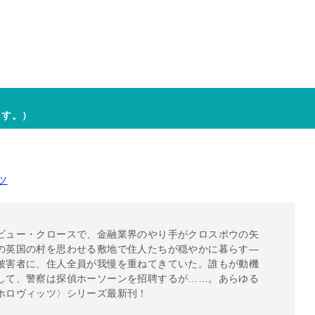
ます。）
ツ
ビュー・クロースで、金融業界のやり手がクロスボウの矢
の英国の村を思わせる敷地で住人たちが穏やかに暮らす―
被害者に、住人全員が我慢を重ねてきていた。誰もが動機
して、警察は探偵ホーソーンを招聘するが……。あらゆる
ホロヴィッツ〉シリーズ最新刊！