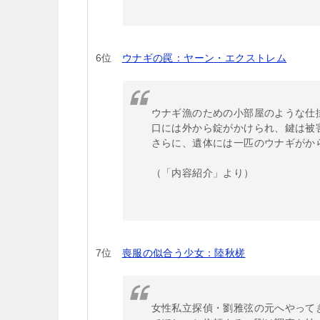
6位
ウナギの罠：ヤーン・エクストレム
ウナギ漁のための小部屋のような仕
口には外から錠がかけられ、鍵は被
さらに、遺体には一匹のウナギがか
（「内容紹介」より）
7位
喪服の似合う少女：陸秋槎
女性私立探偵・劉雅弦の元へやって