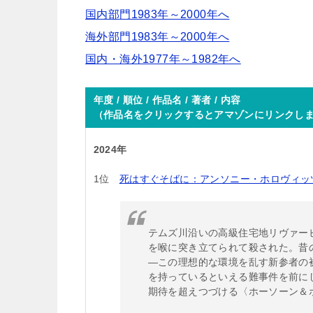
国内部門1983年～2000年へ
海外部門1983年～2000年へ
国内・海外1977年～1982年へ
年度 / 順位 / 作品名 / 著者 / 内容
（作品名をクリックするとアマゾンにリンクし
2024年
1位
死はすぐそばに：アンソニー・ホロヴィッ
テムズ川沿いの高級住宅地リヴァー
を喉に突き立てられて殺された。昔
―この理想的な環境を乱す新参者の
を持っているといえる難事件を前に
期待を超えつづける〈ホーソーン＆