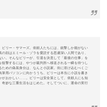
、ビリー・サマーズ。依頼人たちには、銃撃しか能がない
真の顔はエミール・ゾラを愛読する思慮深い人間であり、
ない。そんなビリーが、引退を決意して「最後の仕事」を
を狙撃するには、やつが裁判所へ移送される一瞬を待つし
るための偽装身分は、なんと小説家。街に溶け込むべくご
執筆用パソコンに向かううち、ビリーは本当に小説を書き
かがおかしい……。ビリーは安全策として、依頼人にも知
、奇妙な三重生活をはじめた。そしてついに、運命の実行