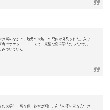
掛け罠のなかで、地元の大地主の死体が発見された。入り
害者のポケットに――そう、完璧な密室殺人だったのだ。
らみついていた！
きた女学生・葛令儀。彼女は劉に、友人の岑樹萱を見つけ