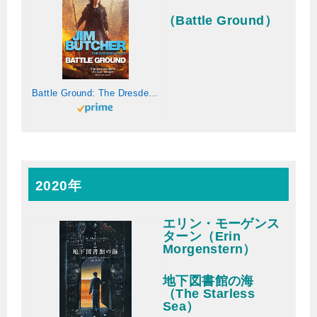
（Battle Ground）
Battle Ground: The Dresden Files 17 (English Edition)
2020年
エリン・モーゲンス
ターン（Erin
Morgenstern）
地下図書館の海
（The Starless
Sea）