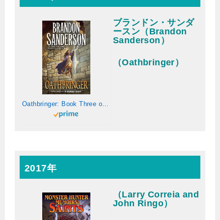
ブランドン・サンダ
ースン（Brandon
Sanderson）
（Oathbringer）
Oathbringer: Book Three of the Stormlight Archive (English Edition)
2017年
（Larry Correia and
John Ringo）