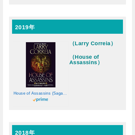
2019年
（Larry Correia）
（House of
Assassins）
House of Assassins (Saga of the Forgotten Warrior Book 2) (English Edition)
2018年