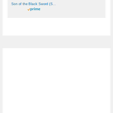
Son of the Black Sword (Saga of the Forgotten Warrior Book 1) (English Edition)