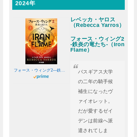
2024年
レベッカ・ヤロス
（Rebecca Yarros）
フォース・ウィング2
-鉄炎の竜たち-（Iron
Flame）
フォース・ウィング2―鉄炎の竜たち― 上
バスギアス大学
の二年の騎手候
補生になったヴ
ァイオレット。
だが愛するゼイ
デンは前線へ派
遣されてしま