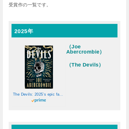
受賞作の一覧です。
2025年
（Joe
Abercrombie）
（The Devils）
The Devils: 2025’s epic fantasy sensation – prepare for a wickedly dark and twisted adventure (English Edition)