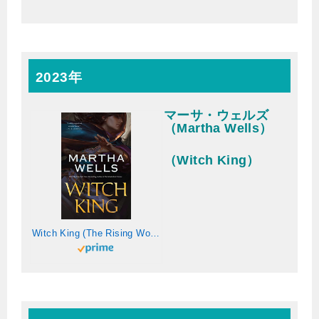
2023年
マーサ・ウェルズ
（Martha Wells）
（Witch King）
Witch King (The Rising World Book 1) (English Edition)