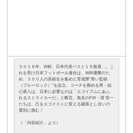
２０１８年、W杯、日本代表ベスト１６敗退…。こ
れを受け日本フットボール連合は、W杯優勝のた
め、３００人の高校生を集めた育成寮“青い監獄
（ブルーロック）”を設立。コーチを務める男・絵
心甚八は、日本に必要なのは「エゴイズムにあふ
れるストライカーだ」と断言。無名のFW・潔 世一
たちは、己をエゴイストに変える蹴落とし合いの
選別に挑む！
（「内容紹介」より）