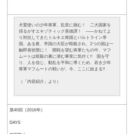
犬鷲使いの少年将軍、乱世に挑む！ 二大国家を
揺るがすエキゾティック英雄譚！ ――かねてよ
り対抗してきたトルキエ将国とバルトライン帝
国。ある夜、帝国の大臣が暗殺され、2つの国は一
触即発状態に！ 開戦を望む将軍たちの中、マフ
ムートは暗殺の裏に潜む事実に気付く!! 国を守
り、人を信じ、動乱を平和に導くため、若き少年
将軍マフムートの戦いが、今、ここに始まる!!
（「内容紹介」より）
第40回（2016年）
DAYS