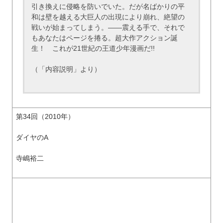
引き換えに侵略を防いでいた。だが名ばかりの平
和は壁を越える大巨人の出現により崩れ、絶望の
戦いが始まってしまう。――震える手で、それで
もあなたはページを捲る。超大作アクション誕
生！ これが21世紀の王道少年漫画だ!!
（「内容説明」より）
第34回（2010年）
ダイヤのA
寺嶋裕二