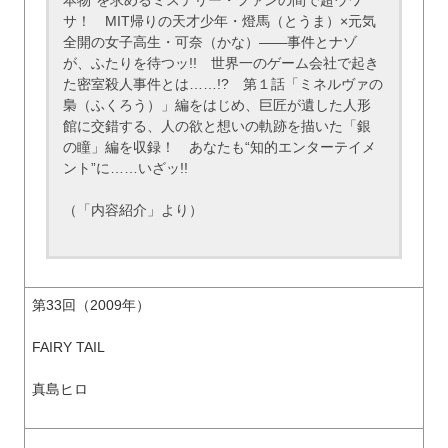
本物”を求めるミステリー・ファンの間で超ウワ
サ！ MIT帰りの天才少年・燈馬（とうま）×元気
全開の女子高生・可奈（かな）――事件とナゾ
が、ふたりを待つッ!! 世界一のゲーム会社で起き
た密室殺人事件とは……!? 第１話「ミネルヴァの
梟（ふくろう）」編をはじめ、巨匠が遺した人形
館に交錯する、人の欲と想いの軌跡を描いた「銀
の瞳」編を収録！ あなたも“知的エンターテイメ
ント”に……いざッ!!
（「内容紹介」より）
第33回（2009年）
FAIRY TAIL
真島ヒロ