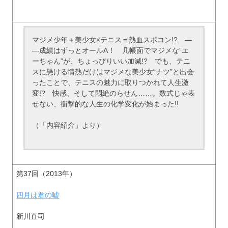
マジメ少年＋美少女×テニス＝熱血スポコン!? ―
―成績はずっとオールA！ 几帳面でマジメな“エ
ーちゃん”が、ちょっぴりいい加減!? でも、テニ
スに懸ける情熱だけはマジメな美少女“ナツ”と出会
ったことで、テニスの魅力に取りつかれて人生激
変!? 快感、そして悶絶のらせん……。数式じゃ表
せない、衝撃的な人生の化学変化が始まった!!
（「内容紹介」より）
第37回（2013年）
四月は君の嘘
新川直司