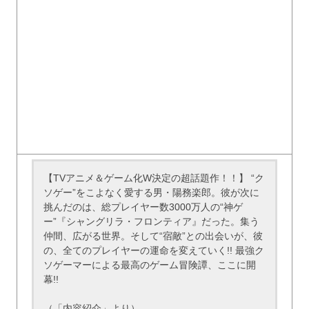
【TVアニメ＆ゲーム化W決定の超話題作！！】 “ク
ソゲー”をこよなく愛する男・陽務楽郎。彼が次に
挑んだのは、総プレイヤー数3000万人の“神ゲ
ー”『シャングリラ・フロンティア』だった。集う
仲間、広がる世界。そして“宿敵”との出会いが、彼
の、全てのプレイヤーの運命を変えていく!! 最強ク
ソゲーマーによる最高のゲーム冒険譚、ここに開
幕!!
（「内容紹介」より）