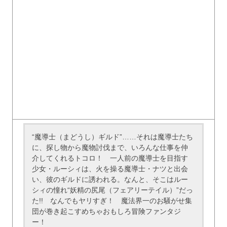
“魔導士（まどうし）ギルド”……それは魔導士たち
に、探し物から魔物討伐まで、いろんな仕事を仲
介してくれるトコロ！ 一人前の魔導士を目指す
少女・ルーシィは、火を操る魔導士・ナツと出会
い、彼のギルドに誘われる。なんと、そこはルー
シィの憧れ“妖精の尻尾（フェアリーテイル）”だっ
た!! なんでもヤリすぎ！ 魔法界一のお騒がせ集
団が巻き起こすめちゃおもしろ冒険ファンタジ
ー！