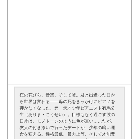
桜の花びら、音楽、そして嘘。君と出逢った日か
ら世界は変わる――母の死をきっかけにピアノを
弾かなくなった、元・天才少年ピアニスト有馬公
生（ありま・こうせい）。目標もなく過ごす彼の
日常は、モノトーンのように色が無い……だが、
友人の付き添いで行ったデートが、少年の暗い運
命を変える。性格最低、暴力上等、そして才能豊