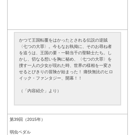
かつて王国転覆をはかったとされる伝説の逆賊
〈七つの大罪〉。今もなお執拗に、そのお尋ね者
を追うは、王国の要・一騎当千の聖騎士たち。し
かし、切なる想いを胸に秘め、〈七つの大罪〉を
捜す一人の少女が現れた時、世界の様相を一変さ
せるとびきりの冒険が始まった！ 痛快無比のヒロ
イック・ファンタジー、開幕！！
（「内容紹介」より）
第39回（2015年）
弱虫ペダル