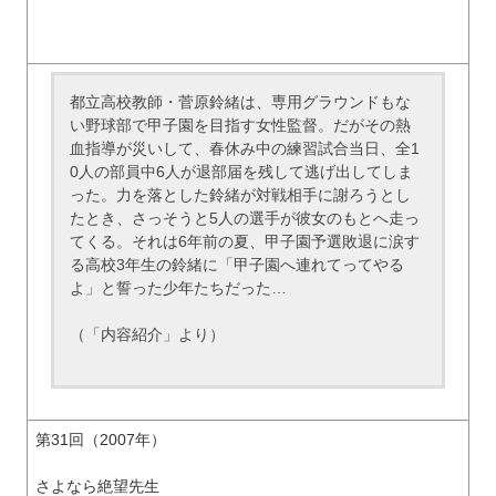
都立高校教師・菅原鈴緒は、専用グラウンドもな
い野球部で甲子園を目指す女性監督。だがその熱
血指導が災いして、春休み中の練習試合当日、全1
0人の部員中6人が退部届を残して逃げ出してしま
った。力を落とした鈴緒が対戦相手に謝ろうとし
たとき、さっそうと5人の選手が彼女のもとへ走っ
てくる。それは6年前の夏、甲子園予選敗退に涙す
る高校3年生の鈴緒に「甲子園へ連れてってやる
よ」と誓った少年たちだった…
（「内容紹介」より）
第31回（2007年）
さよなら絶望先生