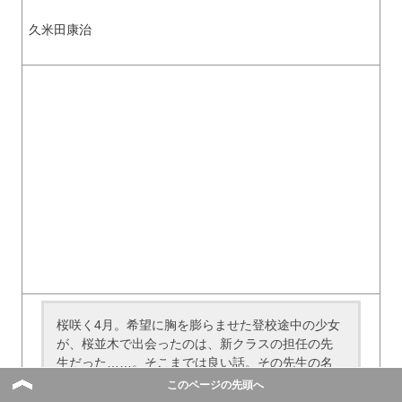
久米田康治
桜咲く4月。希望に胸を膨らませた登校途中の少女
が、桜並木で出会ったのは、新クラスの担任の先
生だった……。そこまでは良い話。その先生の名
は糸色望。学校から飛び下りたり、すぐ不登校に
このページの先頭へ
なったり、超迷惑なネガティブ教師だった！通称