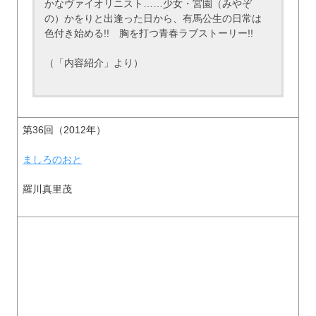
かなヴァイオリニスト……少女・宮園（みやぞ
の）かをりと出逢った日から、有馬公生の日常は
色付き始める!! 胸を打つ青春ラブストーリー!!
（「内容紹介」より）
第36回（2012年）
ましろのおと
羅川真里茂