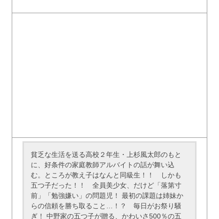
貧乏な生活を送る高校２年生・上杉風太郎のもと
に、好条件の家庭教師アルバイトの話が舞い込
む。ところが教え子はなんと同級生！！ しかも
五つ子だった！！ 全員美少女、だけど「落第寸
前」「勉強嫌い」の問題児！ 最初の課題は姉妹か
らの信頼を勝ち取ること…！？ 毎日がお祭り騒
ぎ！ 中野家の五つ子が贈る、かわいさ500％の五