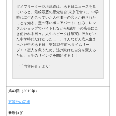
ダメフリーター花垣武道は、ある日ニュースを見
ていると、最凶最悪の悪党連合”東京卍會”に、中学
時代に付き合っていた人生唯一の恋人が殺された
ことを知る。壁の薄いボロアパートに住み、レン
タルショップでバイトしながら6歳年下の店長にこ
き使われる日々。人生のピークは確実に彼女がい
た中学時代だけだった……。そんなどん底人生ま
っただ中のある日、突如12年前へタイムリー
プ！！恋人を救うため、逃げ続けた自分を変える
ため、人生のリベンジを開始する！！
（「内容紹介」より）
第43回（2019年）
五等分の花嫁
春場ねぎ