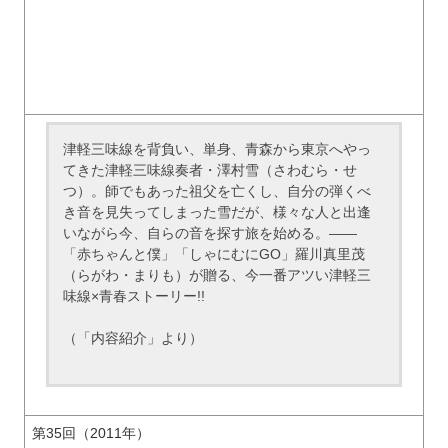
津軽三味線を背負い、単身、青森から東京へやっ
てきた津軽三味線奏者・澤村雪（さわむら・せ
つ）。師でもあった祖父を亡くし、自分の弾くべ
き音を見失ってしまった雪だが、様々な人と出逢
いながら今、自らの音を探す旅を始める。――
「赤ちゃんと僕」「しゃにむにGO」羅川真里茂
（らがわ・まりも）が贈る、今一番アツい津軽三
味線×青春ストーリー!!
（「内容紹介」より）
第35回（2011年）