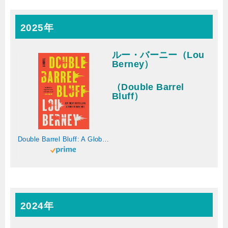
2025年
ルー・バーニー（Lou
Berney）
（Double Barrel
Bluff）
Double Barrel Bluff: A Globe-Trotting Crime Thriller, Follow Shake Bouchon from the American Midwest to Cambodia's Dark Underbelly (English Edition)
2024年