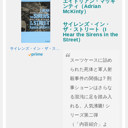
エイドリアン・マッキ
ンティ（Adrian
McKinty）
サイレンズ・イン・
ザ・ストリート（I
Hear the Sirens in the
Street）
サイレンズ・イン・ザ・ストリート (ハヤカワ・ミステリ文庫)
スーツケースに詰め
られた死体と軍人射
殺事件の関係は? 刑
事ショーンはさらな
る混沌に足を踏み入
れる。人気沸騰! シ
リーズ第二弾
（「内容紹介」よ