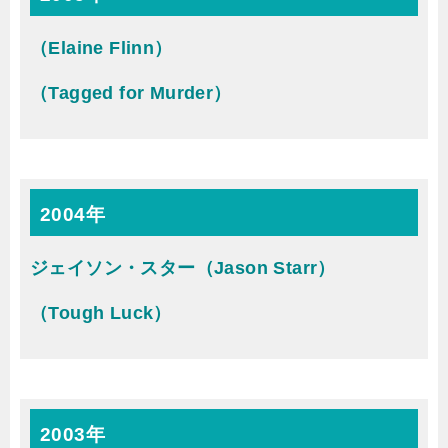
（Elaine Flinn）
（Tagged for Murder）
2004年
ジェイソン・スター（Jason Starr）
（Tough Luck）
2003年