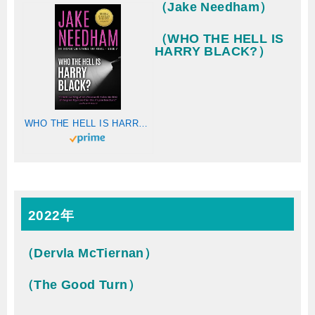
（Jake Needham）
（WHO THE HELL IS
HARRY BLACK?）
WHO THE HELL IS HARRY BLACK? (THE INSPECTOR SAMUEL TAY NOVELS Book 7) (English Edition)
2022年
（Dervla McTiernan）
（The Good Turn）