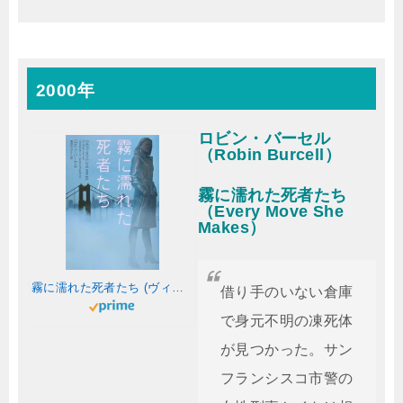
2000年
ロビン・バーセル
（Robin Burcell）
霧に濡れた死者たち
（Every Move She
Makes）
霧に濡れた死者たち (ヴィレッジブックス F ハ 13-1)
借り手のいない倉庫
で身元不明の凍死体
が見つかった。サン
フランシスコ市警の