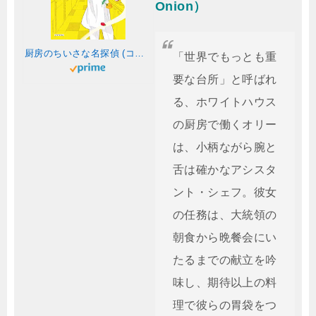
Onion）
厨房のちいさな名探偵 (コージーブックス ハ 1-1 大統領の料理人 1)
「世界でもっとも重
要な台所」と呼ばれ
る、ホワイトハウス
の厨房で働くオリー
は、小柄ながら腕と
舌は確かなアシスタ
ント・シェフ。彼女
の任務は、大統領の
朝食から晩餐会にい
たるまでの献立を吟
味し、期待以上の料
理で彼らの胃袋をつ