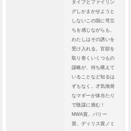
タイプとファイリン
グしかまかせようと
しないこの国に苛立
ちを感じながらも、
わたしはその誘いを
受け入れる。官邸を
取り巻くいくつもの
謀略が、待ち構えて
いることなど知るは
ずもなく。才気煥発
なマギーが体当たり
で陰謀に挑む！
MWA賞、バリー
賞、ディリス賞ノミ