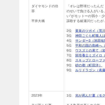
ダイヤモンドの功
「オレは野球だったんだ
罪
のせいで負ける人がいる
い”がモットーの弱小・
平井大橋
謳歌する綾瀬川だったが
2位
黄泉のツガイ（荒
3位
神田ごくら町職人
4位
サンダー3（池田祐
5位
平和の国の島崎へ（
6位
ウスズミの果て（
7位
胚培養士ミズイロ
8位
スキップとローフ
9位
砂の都（町田洋）
9位
ルリドラゴン（眞
2023年
1位
光が死んだ夏（モ