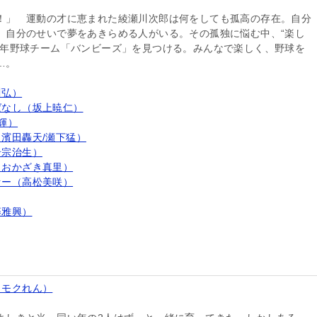
！」 運動の才に恵まれた綾瀬川次郎は何をしても孤高の存在。自分
、自分のせいで夢をあきらめる人がいる。その孤独に悩む中、“楽し
少年野球チーム「バンビーズ」を見つける。みんなで楽しく、野球を
…。
川弘）
ばなし（坂上暁仁）
輝）
濱田轟天/瀬下猛）
岩宗治生）
（おかざき真里）
ァー（高松美咲）
藤雅興）
クモクれん）