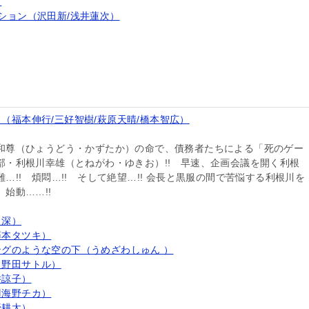
）
ション（沢田新/浅井蓮次）
（福本伸行/三好智樹/萩原天晴/橋本智広）
和尊（ひょうどう・かずたか）の命で、債務者たちによる「死のゲー
部・利根川幸雄（とねがわ・ゆきお）!! 早速、企画会議を開く利根
…!! 煩悶…!! そして絶望…!! 会長と黒服の間で苦悩する利根川を
始動……!!
と深）
藤本タツキ）
グのような空の下（うめざわしゅん ）
（野田サトル）
井諒子）
羽海野チカ）
野耕太）