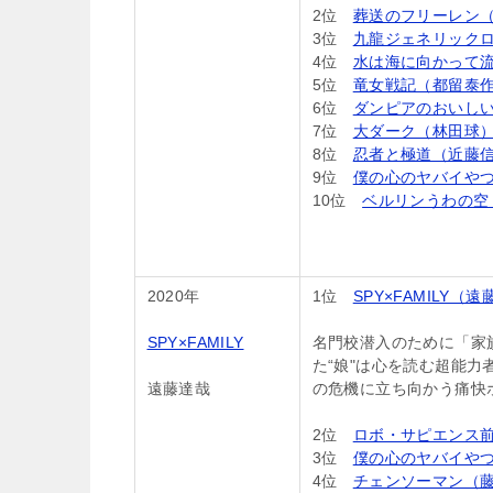
2位
葬送のフリーレン（
3位
九龍ジェネリック
4位
水は海に向かって
5位
竜女戦記（都留泰
6位
ダンピアのおいし
7位
大ダーク（林田球
8位
忍者と極道（近藤
9位
僕の心のヤバイや
10位
ベルリンうわの空
2020年
1位
SPY×FAMILY（
SPY×FAMILY
名門校潜入のために「家
た“娘"は心を読む超能力
遠藤達哉
の危機に立ち向かう痛快ホ
2位
ロボ・サピエンス
3位
僕の心のヤバイや
4位
チェンソーマン（