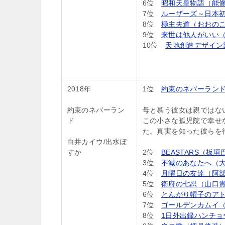
6位
昭和天皇物語（能條
7位
ルーザーズ～日本
8位
極主夫道（おおの
9位
来世は他人がいい
10位
天地創造デザイン
2018年
1位
約束のネバーランド
約束のネバーラン
母と慕う彼女は親ではな
ド
この小さな孤児院で幸せ
た。真実を知った彼らを待
白井カイウ/出水ぽ
すか
2位
BEASTARS（板垣
3位
不滅のあなたへ（
4位
月曜日の友達（阿
5位
衛府の七忍（山口
6位
とんがり帽子のア
7位
ゴールデンカムイ
8位
1日外出録ハンチョ