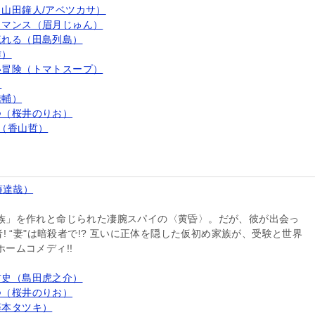
山田鐘人/アベツカサ）
ロマンス（眉月じゅん）
流れる（田島列島）
作）
い冒険（トマトスープ）
）
信輔）
つ（桜井のりお）
（香山哲）
遠藤達哉）
族」を作れと命じられた凄腕スパイの〈黄昏〉。だが、彼が出会っ
者! “妻"は暗殺者で!? 互いに正体を隠した仮初め家族が、受験と世界
ームコメディ!!
前史（島田虎之介）
つ（桜井のりお）
藤本タツキ）