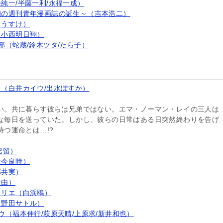
純一/半藤一利/永福一成）
初の週刊青年漫画誌の誕生～（吉本浩二）
こうすけ）
（小西明日翔）
部（蛇蔵/鈴木ツタ/たら子）
（白井カイウ/出水ぽすか）
い。共に暮らす彼らは兄弟ではない。エマ・ノーマン・レイの三人は
な毎日を送っていた。しかし、彼らの日常はある日突然終わりを告げ
つ運命とは…!?
巴留）
大今良時）
部共実）
貴由）
トリエ（白浜鴎）
（野田サトル）
ウ（福本伸行/萩原天晴/上原求/新井和也）