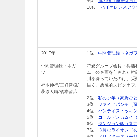
9位
血の轍（押見修造
10位
バイオレンスアク
2017年
1位
中間管理録トネガワ
中間管理録トネガ
帝愛グループ会長・兵藤
ワ
ム」の企画を任された幹
川を待っていたのは、受難
福本伸行/三好智樹/
描く、悪魔的スピンオフ、
萩原天晴/橋本智広
2位
私の少年（高野ひ
3位
ファイアパンチ（
4位
パンティストッキン
5位
ゴールデンカムイ
6位
ダンジョン飯（九
7位
３月のライオン（
8位
ドリフターズ（平