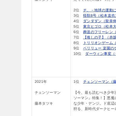
2位
チ。－地球の運動
3位
怪獣8号（松本直也
4位
ダンダダン（龍幸
5位
東京ヒゴロ（松本
6位
葬送のフリーレン（
7位
【推しの子】（赤坂
8位
トリリオンゲーム（
9位
ペリリュー 楽園の
10位
ダーウィン事変（
2021年
1位
チェンソーマン（
チェンソーマン
【今、最も読むべき少年
ソーマン』特集！】悪魔
藤本タツキ
な少年・デンジ。ド底辺
狩る、新時代ダークヒー