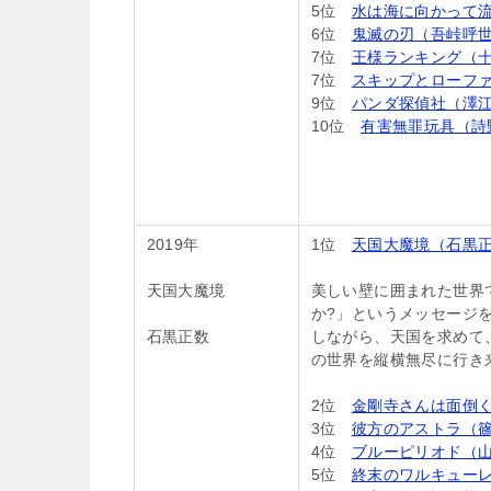
5位
水は海に向かって
6位
鬼滅の刃（吾峠呼
7位
王様ランキング（
7位
スキップとローフ
9位
パンダ探偵社（澤
10位
有害無罪玩具（詩
2019年
1位
天国大魔境（石黒
天国大魔境
美しい壁に囲まれた世界
か?」というメッセージ
石黒正数
しながら、天国を求めて
の世界を縦横無尽に行き
2位
金剛寺さんは面倒
3位
彼方のアストラ（
4位
ブルーピリオド（
5位
終末のワルキューレ