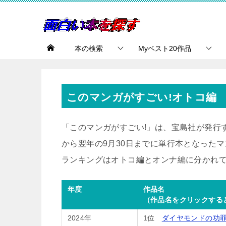
本の検索
Myベスト20作品
このマンガがすごい!オトコ編
「このマンガがすごい!」は、宝島社が発行
から翌年の9月30日までに単行本となった
ランキングはオトコ編とオンナ編に分かれ
年度
作品名
（作品名をクリックする
2024年
1位
ダイヤモンドの功