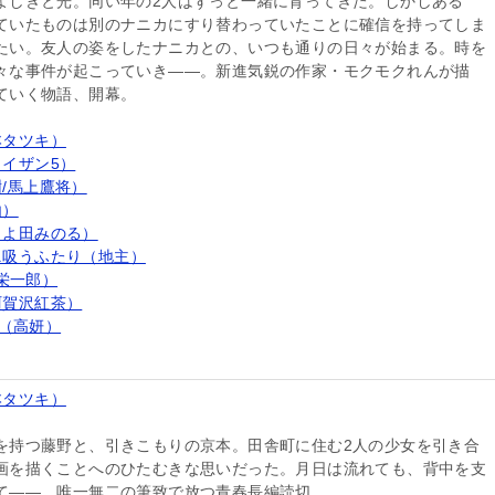
よしきと光。同い年の2人はずっと一緒に育ってきた。しかしある
ていたものは別のナニカにすり替わっていたことに確信を持ってしま
たい。友人の姿をしたナニカとの、いつも通りの日々が始まる。時を
々な事件が起こっていき――。新進気鋭の作家・モクモクれんが描
ていく物語、開幕。
本タツキ）
イザン5）
/馬上鷹将）
由）
とよ田みのる）
ニ吸うふたり（地主）
田栄一郎）
阿賀沢紅茶）
-（高妍）
本タツキ）
を持つ藤野と、引きこもりの京本。田舎町に住む2人の少女を引き合
画を描くことへのひたむきな思いだった。月日は流れても、背中を支
て――。唯一無二の筆致で放つ青春長編読切。