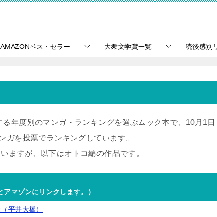
AMAZONベストセラー
大衆文学賞一覧
読後感別
する年度別のマンガ・ランキングを選ぶムック本で、10月1日
マンガを投票でランキングしています。
ていますが、以下はオトコ編の作品です。
とアマゾンにリンクします。）
罪（平井大橋）