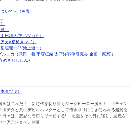
について－（魚豊）
）
伸）
大洋）
山田鐘人/アベツカサ）
アカ×横槍メンゴ）
稲垣理一郎/池上遼一）
ゲルニカ（武田一義/平塚柾緒[太平洋戦争研究会 企画・原案]）
うめざわしゅん）
藤本タツキ）
漫画はこれだ！ 新時代を切り開くダークヒーロー漫画！ 『チェン
のポチタと共にデビルハンターとして借金取りにこき使われる超貧乏
の日々は、残忍な裏切りで一変する!! 悪魔をその身に宿し、悪魔を
ローアクション、開幕！