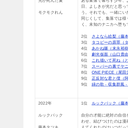
光が死んだ夏
ある集落で暮らす少年、
日、よしきが光だと思っ
モクモクれん
う。それでも、一緒にい
同じくして、集落では様
く、未知のナニカへ堕ち
2位
さよなら絵梨（藤
3位
タコピーの原罪（タ
4位
あかね噺（末永裕樹
5位
劇光仮面（山口貴
6位
これ描いて死ね（
7位
スーパーの裏でヤ
8位
ONE PIECE（尾
9位
正反対な君と僕（
9位
緑の歌 - 収集群風 
2022年
1位
ルックバック（藤
ルックバック
自分の才能に絶対の自信
わせ、結びつけたのは漫
藤本タツキ
えてくれたのはいつだっ