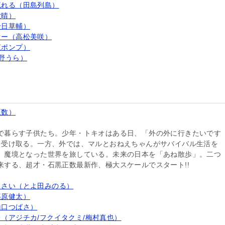
流れる（田島列島）
世晴）
十日草輔）
ァー（高松美咲）
江ポンプ）
野うら）
正数）
で暮らす子供たち。少年・トキオはある日、「外の外に行きたいです
を受け取る。一方、外では、マルとおねえちゃんがサバイバル生活を
、魔境となった世界を旅している。未来の日本を「あね散歩」。二つ
来する、超才・石黒正数最新作、極大スケールでスタート!!
くさい（とよ田みのる）
篠原健太）
山口つばさ）
（アジチカ/フクイタクミ/梅村真也）