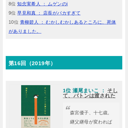
8位
知念実希人 ： ムゲンのi
9位
早見和真 ： 店長がバカすぎて
10位
青柳碧人 ： むかしむかしあるところに、死体
がありました。
第16回（2019年）
1位 瀬尾まいこ ：
そし
て、バトンは渡された
森宮優子、十七歳。
継父継母が変われば