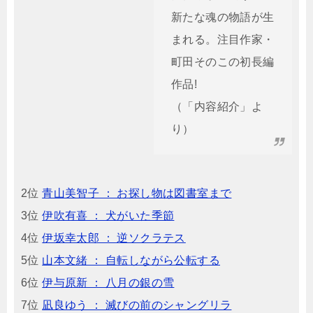
新たな魂の物語が生
まれる。注目作家・
町田そのこの初長編
作品!
（「内容紹介」よ
り）
2位
青山美智子 ： お探し物は図書室まで
3位
伊吹有喜 ： 犬がいた季節
4位
伊坂幸太郎 ： 逆ソクラテス
5位
山本文緒 ： 自転しながら公転する
6位
伊与原新 ： 八月の銀の雪
7位
凪良ゆう ： 滅びの前のシャングリラ