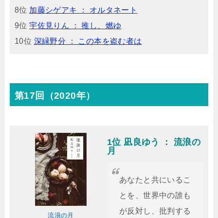
8位
加藤シゲアキ ： オルタネート
9位
宇佐見りん ： 推し、燃ゆ
10位
深緑野分 ： この本を盗む者は
第17回（2020年）
1位 凪良ゆう ： 流浪の
月
あなたと共にいるこ
とを、世界中の誰も
が反対し、批判する
流浪の月