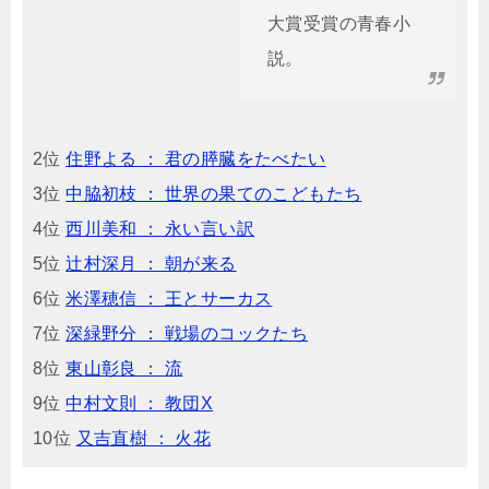
大賞受賞の青春小
説。
2位
住野よる ： 君の膵臓をたべたい
3位
中脇初枝 ： 世界の果てのこどもたち
4位
西川美和 ： 永い言い訳
5位
辻村深月 ： 朝が来る
6位
米澤穂信 ： 王とサーカス
7位
深緑野分 ： 戦場のコックたち
8位
東山彰良 ： 流
9位
中村文則 ： 教団X
10位
又吉直樹 ： 火花