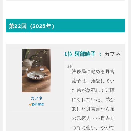
第22回（2025年）
1位 阿部暁子 ：
カフネ
法務局に勤める野宮
薫子は、溺愛してい
た弟が急死して悲嘆
カフネ
にくれていた。弟が
遺した遺言書から弟
の元恋人・小野寺せ
つなに会い、やがて