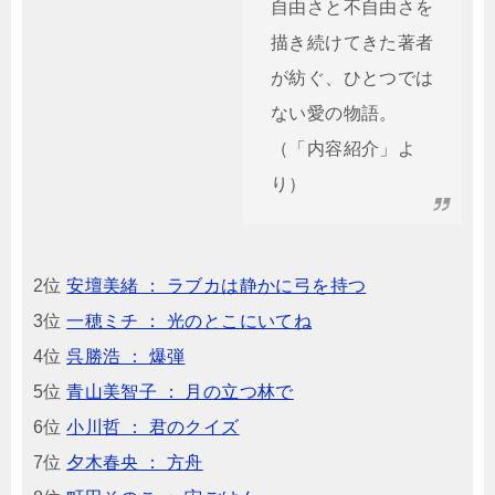
自由さと不自由さを
描き続けてきた著者
が紡ぐ、ひとつでは
ない愛の物語。
（「内容紹介」よ
り）
2位
安壇美緒 ： ラブカは静かに弓を持つ
3位
一穂ミチ ： 光のとこにいてね
4位
呉勝浩 ： 爆弾
5位
青山美智子 ： 月の立つ林で
6位
小川哲 ： 君のクイズ
7位
夕木春央 ： 方舟