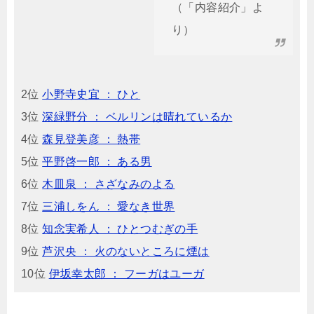
（「内容紹介」よ
り）
2位
小野寺史宜 ： ひと
3位
深緑野分 ： ベルリンは晴れているか
4位
森見登美彦 ： 熱帯
5位
平野啓一郎 ： ある男
6位
木皿泉 ： さざなみのよる
7位
三浦しをん ： 愛なき世界
8位
知念実希人 ： ひとつむぎの手
9位
芦沢央 ： 火のないところに煙は
10位
伊坂幸太郎 ： フーガはユーガ