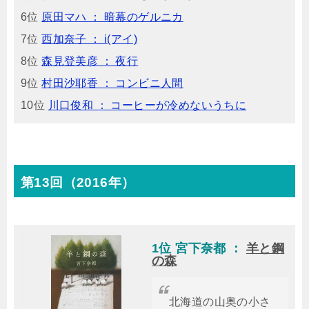
6位
原田マハ ： 暗幕のゲルニカ
7位
西加奈子 ： i(アイ)
8位
森見登美彦 ： 夜行
9位
村田沙耶香 ： コンビニ人間
10位
川口俊和 ： コーヒーが冷めないうちに
第13回（2016年）
1位 宮下奈都 ：
羊と鋼
の森
北海道の山奥の小さ