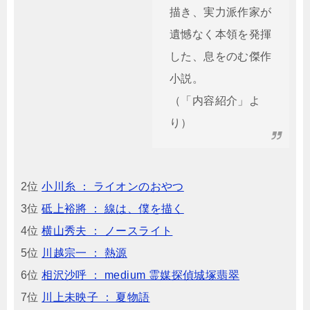
描き、実力派作家が
遺憾なく本領を発揮
した、息をのむ傑作
小説。
（「内容紹介」よ
り）
2位
小川糸 ： ライオンのおやつ
3位
砥上裕將 ： 線は、僕を描く
4位
横山秀夫 ： ノースライト
5位
川越宗一 ： 熱源
6位
相沢沙呼 ： medium 霊媒探偵城塚翡翠
7位
川上未映子 ： 夏物語