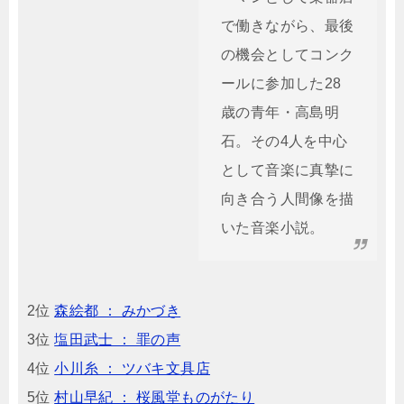
で働きながら、最後
の機会としてコンク
ールに参加した28
歳の青年・高島明
石。その4人を中心
として音楽に真摯に
向き合う人間像を描
いた音楽小説。
2位
森絵都 ： みかづき
3位
塩田武士 ： 罪の声
4位
小川糸 ： ツバキ文具店
5位
村山早紀 ： 桜風堂ものがたり