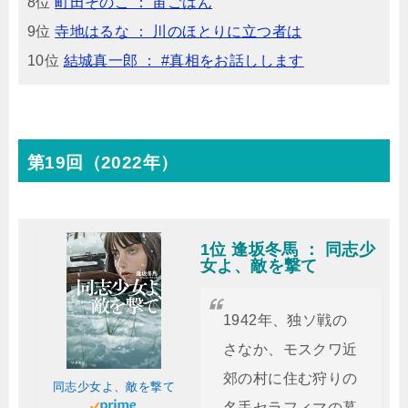
8位
町田そのこ ： 宙ごはん
9位
寺地はるな ： 川のほとりに立つ者は
10位
結城真一郎 ： #真相をお話しします
第19回（2022年）
1位 逢坂冬馬 ： 同志少
女よ、敵を撃て
1942年、独ソ戦の
さなか、モスクワ近
郊の村に住む狩りの
同志少女よ、敵を撃て
名手セラフィマの暮