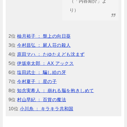
（「内容紹介」よ
り）
2位
柚月裕子 ： 盤上の向日葵
3位
今村昌弘 ： 屍人荘の殺人
4位
原田マハ ： たゆたえども沈まず
5位
伊坂幸太郎 ： AX アックス
6位
塩田武士 ： 騙し絵の牙
7位
今村夏子 ： 星の子
8位
知念実希人 ： 崩れる脳を抱きしめて
9位
村山早紀 ： 百貨の魔法
10位
小川糸 ： キラキラ共和国