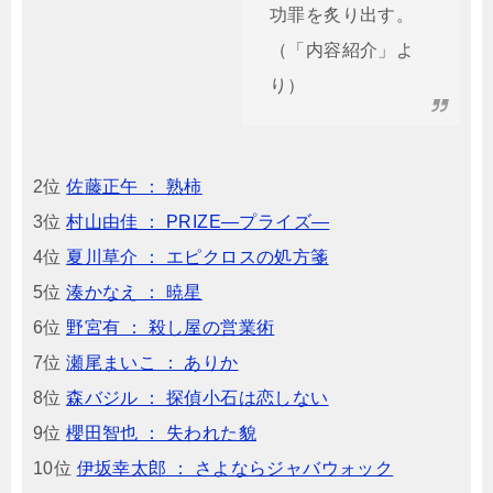
功罪を炙り出す。
（「内容紹介」よ
り）
2位
佐藤正午 ： 熟柿
3位
村山由佳 ： PRIZE―プライズ―
4位
夏川草介 ： エピクロスの処方箋
5位
湊かなえ ： 暁星
6位
野宮有 ： 殺し屋の営業術
7位
瀬尾まいこ ： ありか
8位
森バジル ： 探偵小石は恋しない
9位
櫻田智也 ： 失われた貌
10位
伊坂幸太郎 ： さよならジャバウォック