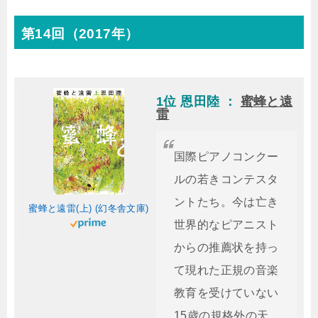
第14回（2017年）
1位 恩田陸 ：
蜜蜂と遠
雷
国際ピアノコンクー
ルの若きコンテスタ
ントたち。今は亡き
蜜蜂と遠雷(上) (幻冬舎文庫)
世界的なピアニスト
からの推薦状を持っ
て現れた正規の音楽
教育を受けていない
15歳の規格外の天