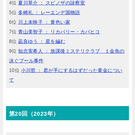
4位
夏川草介 ： スピノザの診察室
5位
多崎礼 ： レーエンデ国物語
6位
川上未映子 ： 黄色い家
7位
青山美智子 ： リカバリー・カバヒコ
8位
凪良ゆう ： 星を編む
9位
知念実希人 ： 放課後ミステリクラブ １金魚の
泳ぐプール事件
10位
小川哲 ： 君が手にするはずだった黄金につい
て
第20回（2023年）