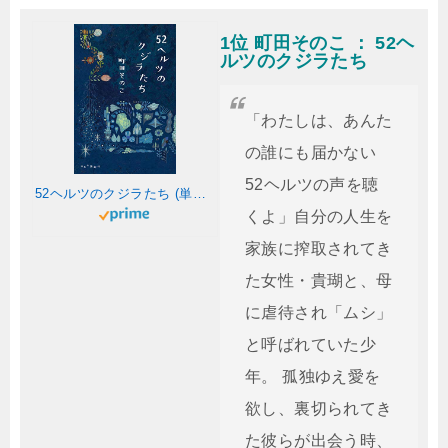
1位 町田そのこ ： 52ヘ
ルツのクジラたち
「わたしは、あんた
の誰にも届かない
52ヘルツの声を聴
52ヘルツのクジラたち (単行本)
くよ」自分の人生を
家族に搾取されてき
た女性・貴瑚と、母
に虐待され「ムシ」
と呼ばれていた少
年。 孤独ゆえ愛を
欲し、裏切られてき
た彼らが出会う時、