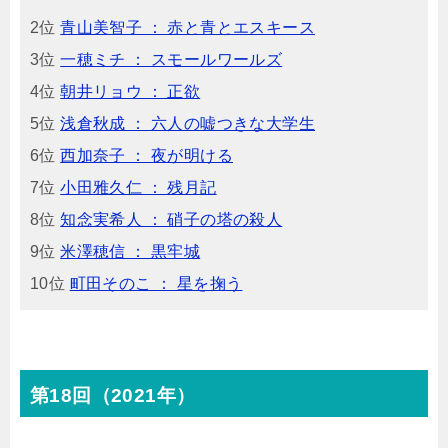
2位
青山美智子 ： 赤と青とエスキース
3位
一穂ミチ ： スモールワールズ
4位
朝井リョウ ： 正欲
5位
浅倉秋成 ： 六人の嘘つきな大学生
6位
西加奈子 ： 夜が明ける
7位
小田雅久仁 ： 残月記
8位
知念実希人 ： 硝子の塔の殺人
9位
米澤穂信 ： 黒牢城
10位
町田そのこ ： 星を掬う
第18回（2021年）