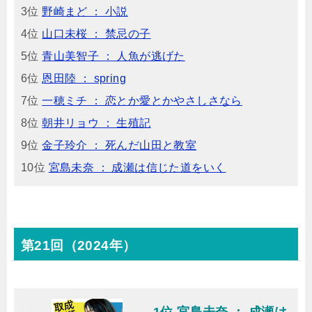
3位
野崎まど ： 小説
4位
山口未桜 ： 禁忌の子
5位
青山美智子 ： 人魚が逃げた
6位
恩田陸 ： spring
7位
一穂ミチ ： 恋とか愛とかやさしさなら
8位
朝井リョウ ： 生殖記
9位
金子玲介 ： 死んだ山田と教室
10位
宮島未奈 ： 成瀬は信じた道をいく
第21回（2024年）