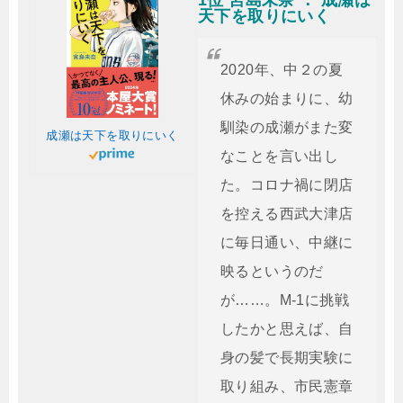
1位 宮島未奈 ： 成瀬は
天下を取りにいく
2020年、中２の夏
休みの始まりに、幼
馴染の成瀬がまた変
成瀬は天下を取りにいく
なことを言い出し
た。コロナ禍に閉店
を控える西武大津店
に毎日通い、中継に
映るというのだ
が……。M-1に挑戦
したかと思えば、自
身の髪で長期実験に
取り組み、市民憲章