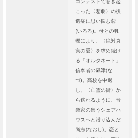
コンテストで巻き起
こった〈悲劇〉の後
遺症に思い悩む蓉
(いるる)。母との軋
轢により、〈絶対真
実の愛〉を求め続け
る「オルタネート」
信奉者の凪津(な
づ)。高校を中退
し、〈亡霊の街〉か
ら逃れるように、音
楽家の集うシェアハ
ウスへと潜り込んだ
尚志(なおし)。恋と