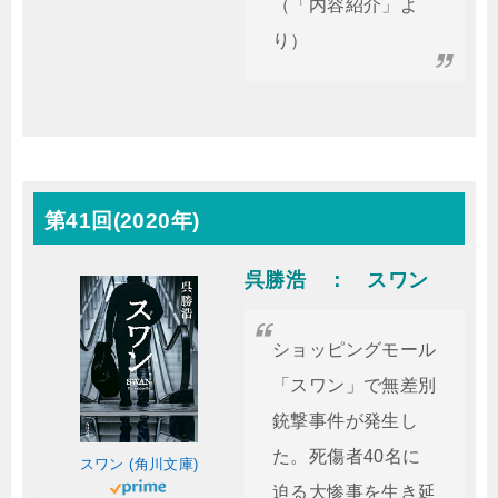
（「内容紹介」よ
り）
第41回(2020年)
呉勝浩 ： スワン
ショッピングモール
「スワン」で無差別
銃撃事件が発生し
た。死傷者40名に
スワン (角川文庫)
迫る大惨事を生き延