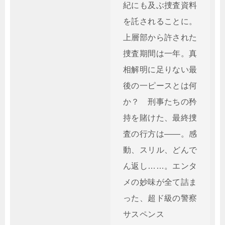
紀にも及ぶ捜査資料
を託されることに。
上層部から許された
捜査期間は一年。真
相解明に足りない最
後の一ピースとは何
か？ 刑事たちの矜
持を賭けた、最終捜
査の行方は――。感
動、スリル、どんで
ん返し……。エンタ
メの妙味が全て詰ま
った、超ド級の警察
サスペンス