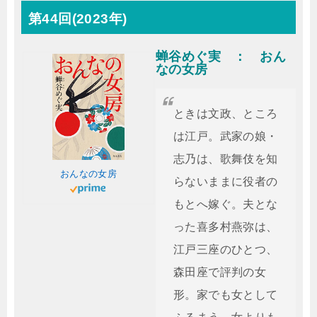
第44回(2023年)
蝉谷めぐ実 ： おん
なの女房
ときは文政、ところ
は江戸。武家の娘・
志乃は、歌舞伎を知
おんなの女房
らないままに役者の
もとへ嫁ぐ。夫とな
った喜多村燕弥は、
江戸三座のひとつ、
森田座で評判の女
形。家でも女として