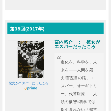
第38回(2017年)
宮内悠介 ： 彼女が
エスパーだったころ
進化を、科学を、未
来を――人間を疑
え!百匹目の猿、エ
彼女がエスパーだったころ (講談社文庫 み 68-1)
スパー、オーギトミ
ー、代替医療……人
類の叡智=科学では
捉えきれない「超常