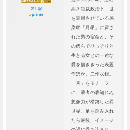
残月記
高き独裁政治下。世
を震撼させている感
染症「月昂」に冒さ
れた男の宿命と、そ
の傍らでひっそりと
生きる女との一途な
愛を描ききった表題
作ほか、二作収録。
「月」をモチーフ
に、著者の底知れぬ
想像力が構築した異
世界。足を踏み入れ
たら最後、イメージ
の渦に呑み込まれ、