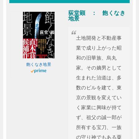
荻堂顕 ： 飽くなき
地景
土地開発と不動産事
業で成り上がった昭
和の旧華族、烏丸
飽くなき地景
家。その嫡男として
生まれた治道は、多
数のビルを建て、東
京の景観を変えてい
く家業に興味が持て
ず、祖父の誠一郎が
所有する宝刀、一族
の守り神でもある粟