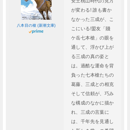
安土桃山時代の見方
が変わる! 誰も書か
なかった三成が、こ
八本目の槍 (新潮文庫)
こにいる!盟友「賤
ケ岳七本槍」の眼を
通して、浮かび上が
る三成の真の姿と
は。過酷な運命を背
負った七本槍たちの
葛藤、三成との相克
そして信頼が、巧み
な構成のなかに描か
れ、三成の言葉に
は、千年先を見通し