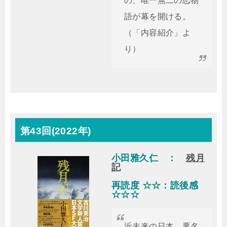
の、唯一無二の恋物
語が幕を開ける。
（「内容紹介」よ
り）
第43回(2022年)
小田雅久仁 ：
残月
記
再読度 ☆☆：読後感
☆☆☆
近未来の日本、悪名